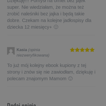
Dziękuję!!! Pomysł na omlet bez jajek
super. Nie wiedziałam, że można też
zrobić naleśniki bez jajka i będą takie
dobre. Czekam na kolejne jadłospisy dla
dziecka 12 miesięcy+ 🙂
Kasia
(opinia
niezweryfikowana)
Oceniono
5
na 5
To już mój kolejny ebook kupiony z tej
strony i znów się nie zawiodłam, dziękuję i
polecam znajomym Mamom 🙂
Dodaj opinię