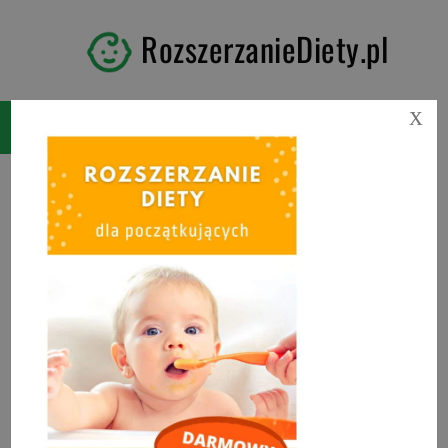
RozszerzanieDiety.pl
X