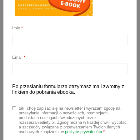
Imię
*
Email
*
Tygodniowy jadłospis dla
Po przesłaniu formularza otrzymasz mail zwrotny z
linkiem do pobrania ebooka.
dziecka 7-12 miesięcy (bez
jajek)
tak, chcę zapisać się na newsletter i wyrażam zgodę na
przesyłanie informacji o nowościach, promocjach,
produktach i usługach świadczonych przez
rozszerzaniediety.pl. Zgodę można w każdej chwili wycofać,
a szczegóły związane z przetwarzaniem Twoich danych
(
2
opinie klienta)
osobowych znajdziesz w
polityce prywatności
*
Oceniony
2