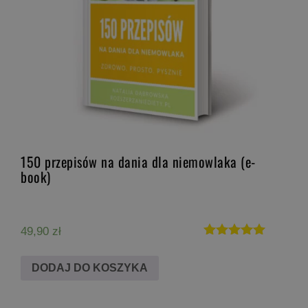
150 przepisów na dania dla niemowlaka (e-
book)
49,90
zł
Oceniono
5.00
DODAJ DO KOSZYKA
na 5