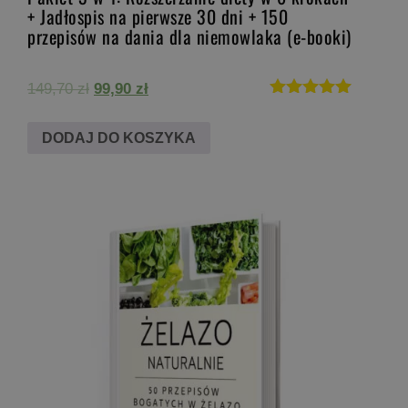
+ Jadłospis na pierwsze 30 dni + 150
przepisów na dania dla niemowlaka (e-booki)
Pierwotna
Aktualna
149,70
zł
99,90
zł
cena
cena
Oceniono
5.00
wynosiła:
wynosi:
DODAJ DO KOSZYKA
na 5
149,70 zł.
99,90 zł.