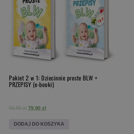
Pakiet 2 w 1: Dziecinnie proste BLW +
PRZEPISY (e-booki)
Pierwotna
Aktualna
99,80
zł
79,90
zł
cena
cena
wynosiła:
wynosi:
DODAJ DO KOSZYKA
99,80 zł.
79,90 zł.