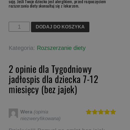
soję. Jeśli Twoje dziecko jest alergikiem, przed rozpoczęciem
rozszerzania diety skonsultuj się z lekarzem.
ilość
DODAJ DO KOSZYKA
Tygodniowy
jadłospis
Kategoria:
Rozszerzanie diety
dla
dziecka
2 opinie dla
Tygodniowy
7-
12
jadłospis dla dziecka 7-12
miesięcy
miesięcy (bez jajek)
(bez
jajek)
Wera
(opinia
niezweryfikowana)
Oceniono
5
na 5