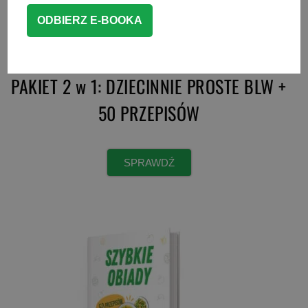
PAKIET 2 w 1: DZIECINNIE PROSTE BLW +
50 PRZEPISÓW
SPRAWDŹ