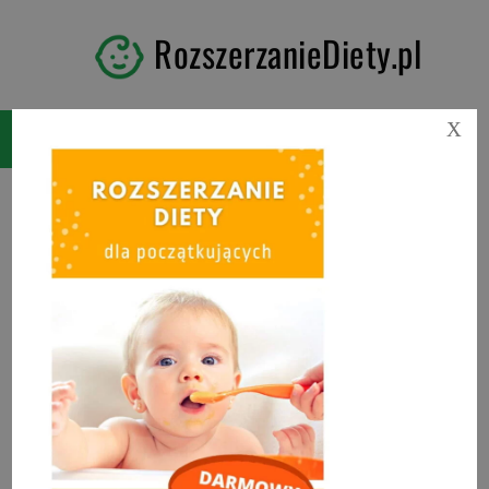
RozszerzanieDiety.pl
X