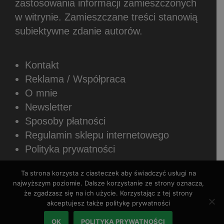
zastosowania informacji zamieszczonych
w witrynie.
Zamieszczane treści stanowią
subiektywne zdanie autorów.
Kontakt
Reklama / Współpraca
O mnie
Newsletter
Sposoby płatności
Regulamin sklepu internetowego
Polityka prywatności
Ta strona korzysta z ciasteczek aby świadczyć usługi na
najwyższym poziomie. Dalsze korzystanie ze strony oznacza,
że zgadzasz się na ich użycie. Korzystając z tej strony
akceptujesz także politykę prywatności
Copyright © 2026 Rozszerzaniediety.pl.
Wszystkie prawa zastrzeżone.
OK
POLITYKA PRYWATNOŚCI