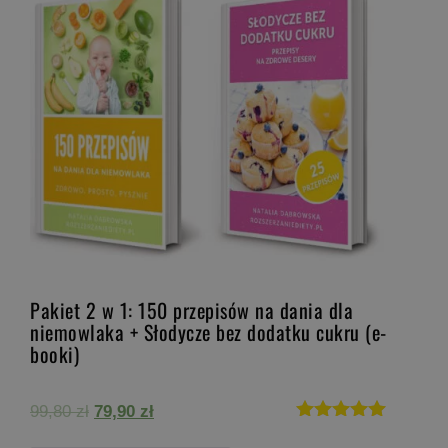
Pakiet 2 w 1: 150 przepisów na dania dla
niemowlaka + Słodycze bez dodatku cukru (e-
booki)
Pierwotna
Aktualna
99,80
zł
79,90
zł
cena
cena
Oceniono