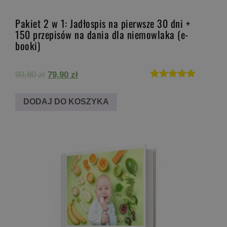
Pakiet 2 w 1: Jadłospis na pierwsze 30 dni +
150 przepisów na dania dla niemowlaka (e-
booki)
Pierwotna
Aktualna
99,80
zł
79,90
zł
cena
cena
Oceniono
5.00
wynosiła:
wynosi:
DODAJ DO KOSZYKA
na 5
99,80 zł.
79,90 zł.