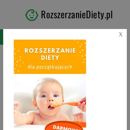
RozszerzanieDiety.pl
X
Poradniki
Promocja!