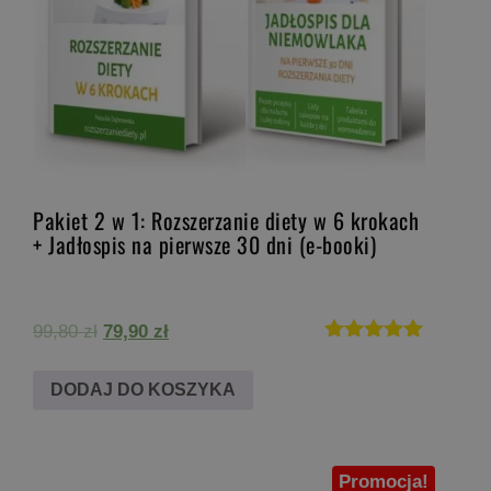
Pakiet 2 w 1: Rozszerzanie diety w 6 krokach
+ Jadłospis na pierwsze 30 dni (e-booki)
Pierwotna
Aktualna
99,80
zł
79,90
zł
cena
cena
Oceniono
5.00
wynosiła:
wynosi:
DODAJ DO KOSZYKA
na 5
99,80 zł.
79,90 zł.
Promocja!