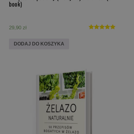
book)
29,90
zł
Oceniono
5.00
DODAJ DO KOSZYKA
na 5