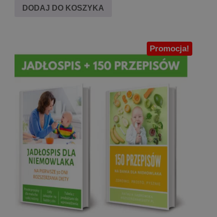
5.00
wynosiła:
wynosi:
DODAJ DO KOSZYKA
na 5
99,80 zł.
79,90 zł.
Promocja!