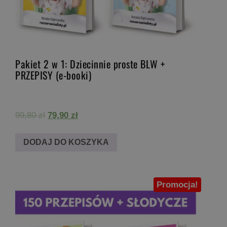
Pakiet 2 w 1: Dziecinnie proste BLW +
PRZEPISY (e-booki)
Pierwotna
Aktualna
99,80
zł
79,90
zł
cena
cena
wynosiła:
wynosi:
DODAJ DO KOSZYKA
99,80 zł.
79,90 zł.
Promocja!