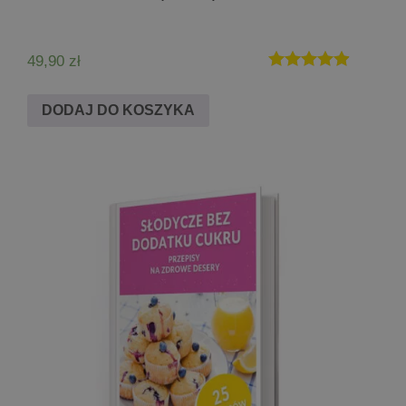
49,90
zł
Oceniono
4.86
DODAJ DO KOSZYKA
na 5