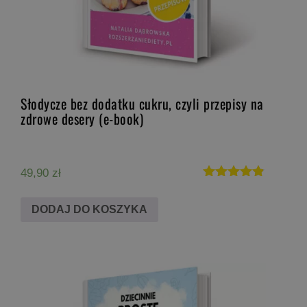
Słodycze bez dodatku cukru, czyli przepisy na
zdrowe desery (e-book)
49,90
zł
Oceniono
4.78
DODAJ DO KOSZYKA
na 5