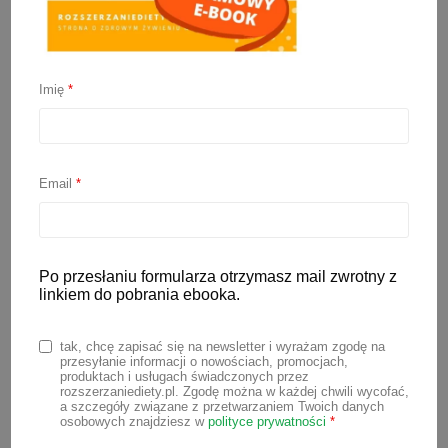
Imię
*
Email
*
Pakiet 3 w 1: Rozszerzanie diety w 6 krokach
+ Jadłospis na pierwsze 30 dni + 150
przepisów na dania dla niemowlaka (e-booki)
Po przesłaniu formularza otrzymasz mail zwrotny z
linkiem do pobrania ebooka.
Pierwotna
Aktualna
149,70
zł
99,90
zł
cena
cena
Oceniono
5.00
tak, chcę zapisać się na newsletter i wyrażam zgodę na
wynosiła:
wynosi:
DODAJ DO KOSZYKA
na 5
przesyłanie informacji o nowościach, promocjach,
149,70 zł.
99,90 zł.
produktach i usługach świadczonych przez
rozszerzaniediety.pl. Zgodę można w każdej chwili wycofać,
a szczegóły związane z przetwarzaniem Twoich danych
osobowych znajdziesz w
polityce prywatności
*