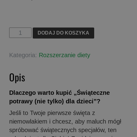
ilość
DODAJ DO KOSZYKA
Świąteczne
potrawy
Kategoria:
Rozszerzanie diety
(nie
tylko)
Opis
dla
dzieci
(e-
Dlaczego warto kupić „Świąteczne
book)
potrawy (nie tylko) dla dzieci”?
Jeśli to Twoje pierwsze święta z
niemowlakiem i chcesz, aby maluch mógł
spróbować świątecznych specjałów, ten