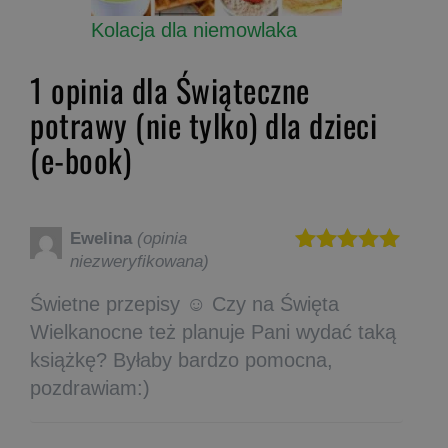
Kolacja dla niemowlaka
1 opinia dla
Świąteczne
potrawy (nie tylko) dla dzieci
(e-book)
Ewelina
(opinia
niezweryfikowana)
Oceniono
5
na 5
Świetne przepisy ☺️ Czy na Święta
Wielkanocne też planuje Pani wydać taką
książkę? Byłaby bardzo pomocna,
pozdrawiam:)