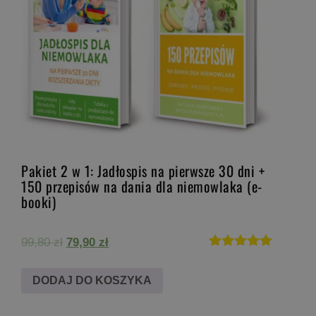
Pakiet 2 w 1: Jadłospis na pierwsze 30 dni +
150 przepisów na dania dla niemowlaka (e-
booki)
Pierwotna
Aktualna
99,80
zł
79,90
zł
cena
cena
Oceniono
5.00
wynosiła:
wynosi:
DODAJ DO KOSZYKA
na 5
99,80 zł.
79,90 zł.