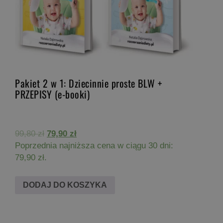
Pakiet 2 w 1: Dziecinnie proste BLW +
PRZEPISY (e-booki)
Pierwotna
Aktualna
99,80
zł
79,90
zł
cena
cena
Poprzednia najniższa cena w ciągu 30 dni:
wynosiła:
wynosi:
79,90
zł
.
99,80 zł.
79,90 zł.
DODAJ DO KOSZYKA