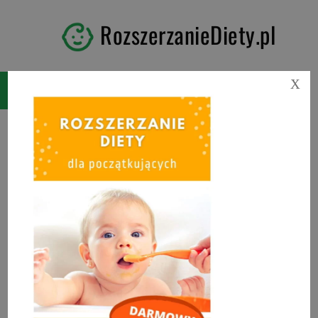
RozszerzanieDiety.pl
X