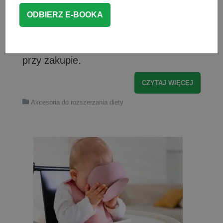
prawidłowego rozwoju mowy i zgryzu.
Sprawdź, jaki bidon dla niemowlaka
będzie najlepszy, od kiedy go
wprowadzić oraz na co zwrócić uwagę
przy zakupie.
CZYTAJ WIĘCEJ
Akcesoria do rozszerzania diety