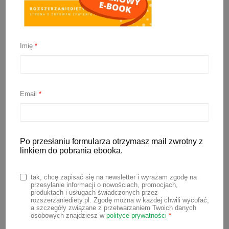
Imię
*
Jaki bidon dla
niemowlaka?
Email
*
27 marca 2026
Po przesłaniu formularza otrzymasz mail zwrotny z
Jaki bidon dla niemowlaka? To pytanie
linkiem do pobrania ebooka.
zadaje sobie wielu rodziców, gdy
dziecko zaczyna rozszerzać dietę i uczy
tak, chcę zapisać się na newsletter i wyrażam zgodę na
przesyłanie informacji o nowościach, promocjach,
się samodzielnego picia. Wybór
produktach i usługach świadczonych przez
rozszerzaniediety.pl. Zgodę można w każdej chwili wycofać,
odpowiedniego bidonu ma znaczenie nie
a szczegóły związane z przetwarzaniem Twoich danych
osobowych znajdziesz w
polityce prywatności
*
tylko dla wygody, ale także dla