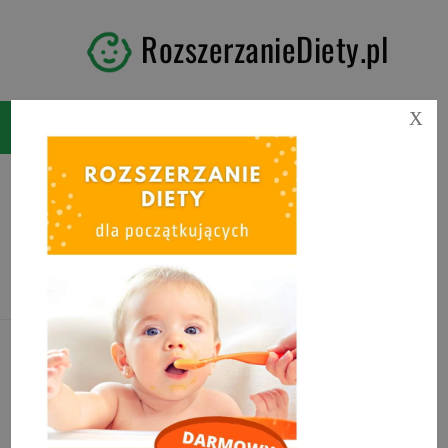
RozszerzanieDiety.pl
X
Kategoria:
Akcesoria do
rozszerzania diety