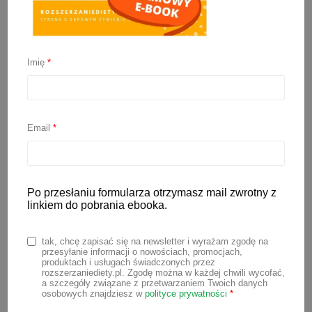
Imię
*
Omlet marchewkowy
Email
*
17 września 2025
Omlet to jedno z tych dań, które można
przygotować na wiele sposobów – na
Po przesłaniu formularza otrzymasz mail zwrotny z
linkiem do pobrania ebooka.
słono, na słodko, z dodatkiem owoców
czy warzyw. Dziś mam dla Ciebie
tak, chcę zapisać się na newsletter i wyrażam zgodę na
propozycję nieco inną niż klasyczna
przesyłanie informacji o nowościach, promocjach,
produktach i usługach świadczonych przez
wersja – puszysty omlet marchewkowy
rozszerzaniediety.pl. Zgodę można w każdej chwili wycofać,
a szczegóły związane z przetwarzaniem Twoich danych
z nutą cynamonu. To świetna opcja na
osobowych znajdziesz w
polityce prywatności
*
pożywne śniadanie lub zdrową