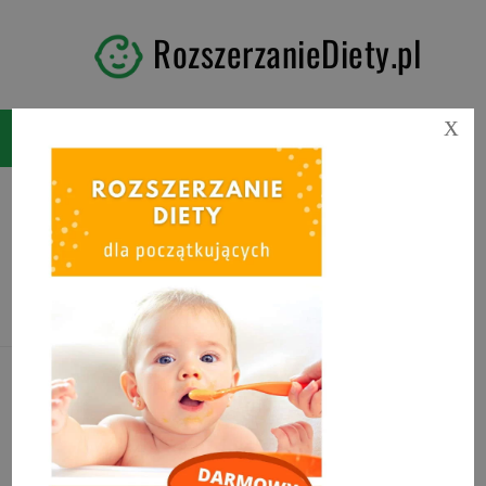
RozszerzanieDiety.pl
X
Kategoria:
POTRAWY Z
JAJEK