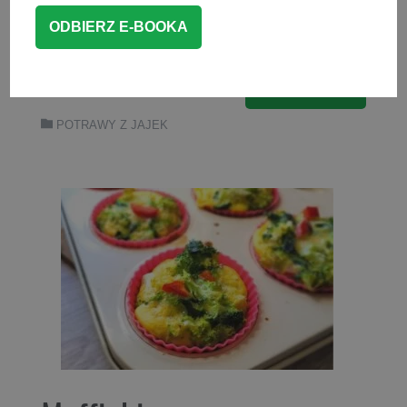
przekąskę, która przypadnie do gustu
zarówno dzieciom, jak […]
CZYTAJ WIĘCEJ
POTRAWY Z JAJEK