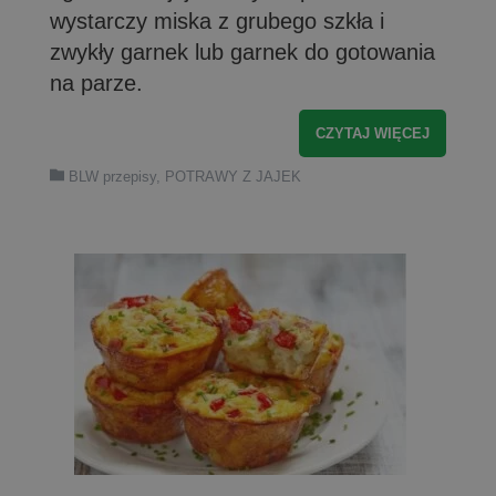
wystarczy miska z grubego szkła i
zwykły garnek lub garnek do gotowania
na parze.
CZYTAJ WIĘCEJ
BLW przepisy
,
POTRAWY Z JAJEK