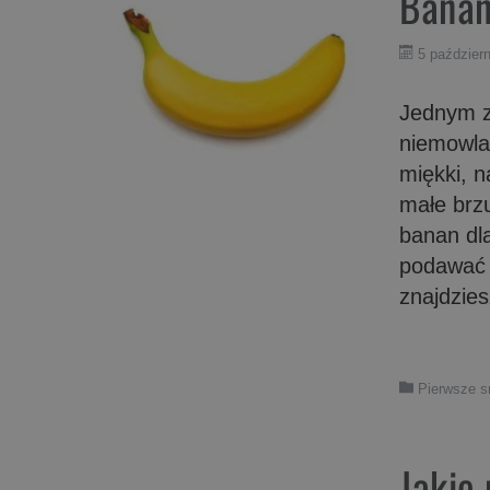
Banan
5 paździer
Jednym z
niemowla
miękki, n
małe brzu
banan dla
podawać 
znajdzie
Pierwsze 
Jakie