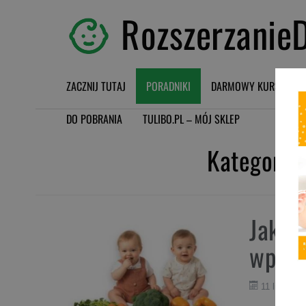
RozszerzanieD
ZACZNIJ TUTAJ
PORADNIKI
DARMOWY KURS BLW
DO POBRANIA
TULIBO.PL – MÓJ SKLEP
Kategoria
Jakie
wprow
11 lipca 20