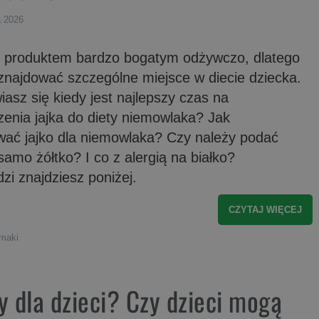
a 2026
st produktem bardzo bogatym odżywczo, dlatego
znajdować szczególne miejsce w diecie dziecka.
asz się kiedy jest najlepszy czas na
enia jajka do diety niemowlaka? Jak
wać jajko dla niemowlaka? Czy należy podać
samo żółtko? I co z alergią na białko?
i znajdziesz poniżej.
CZYTAJ WIĘCEJ
smaki
y dla dzieci? Czy dzieci mogą