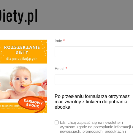
iety.pl
PIERWSZE SMAKI
ROZSZERZANIE DIETY
BLW
AKCESORIA D
Imię
*
:
Pierwsze smaki
Email
*
 warzywa dla niemowlaka i kiedy
Po przesłaniu formularza otrzymasz
mail zwrotny z linkiem do pobrania
adzić?
ebooka.
tak, chcę zapisać się na newsletter i
26
wyrażam zgodę na przesyłanie informacji 
nowościach, promocjach, produktach i