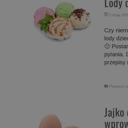
Lody 
5 maja 202
Czy niem
lody dzie
🙂 Postar
pytania.
przepisy
Pierwsze 
Jajko
wprow