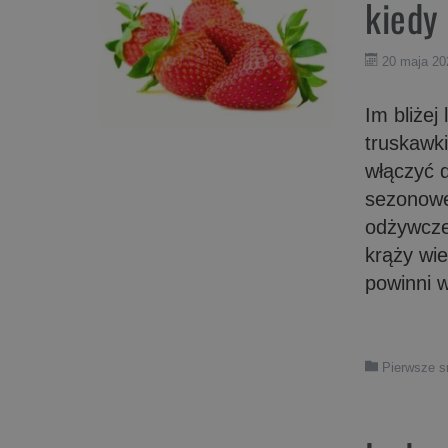
kiedy
20 maja 20
Im bliżej
truskawk
włączyć d
sezonowe
odżywcze
krąży wie
powinni w
Pierwsze 