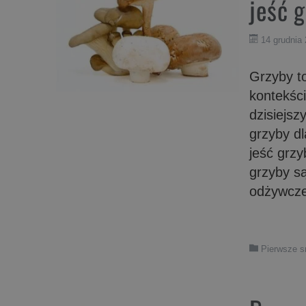
jeść 
14 grudnia
Grzyby to
kontekści
dzisiejsz
grzyby dl
jeść grz
grzyby są
odżywcze
Pierwsze 