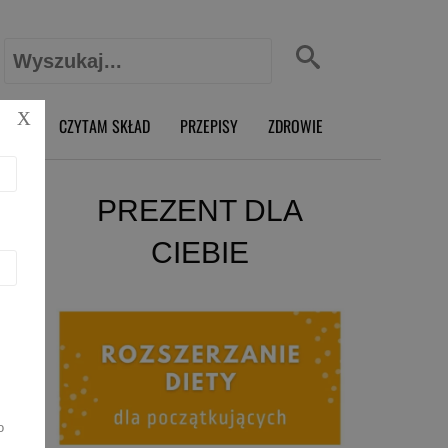
Szukaj:
X
O RD
CZYTAM SKŁAD
PRZEPISY
ZDROWIE
PREZENT DLA
CIEBIE
o