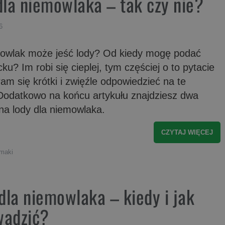
dla niemowlaka – tak czy nie?
6
owlak może jeść lody? Od kiedy mogę podać
cku? Im robi się cieplej, tym częściej o to pytacie
am się krótki i zwięźle odpowiedzieć na te
 Dodatkowo na końcu artykułu znajdziesz dwa
 na lody dla niemowlaka.
CZYTAJ WIĘCEJ
smaki
 dla niemowlaka – kiedy i jak
adzić?