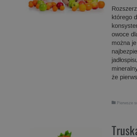
Rozszerz
którego 
konsysten
owoce dl
można je
najbezpi
jadłospis
mineralny
że pierw
Pierwsze 
Trusk