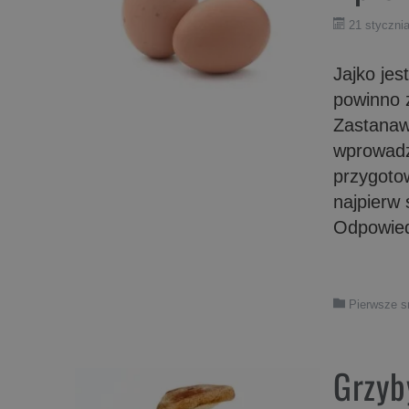
21 styczni
Jajko je
powinno 
Zastanawi
wprowadz
przygoto
najpierw 
Odpowiedz
Pierwsze 
Grzyb