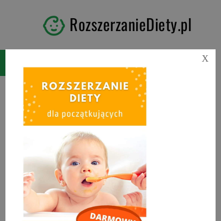
RozszerzanieDiety.pl
X
Kategoria:
BLW przepisy
Znajdziesz tu nasze najnowsze przepisy
do rozszerzania diety metodą BLW
(Baby-led weaning). Możesz korzystać z
nich także przy tradycyjnym rozszerzaniu
diety, lub mogą być one także
wykorzystane dla starszych dzieci.