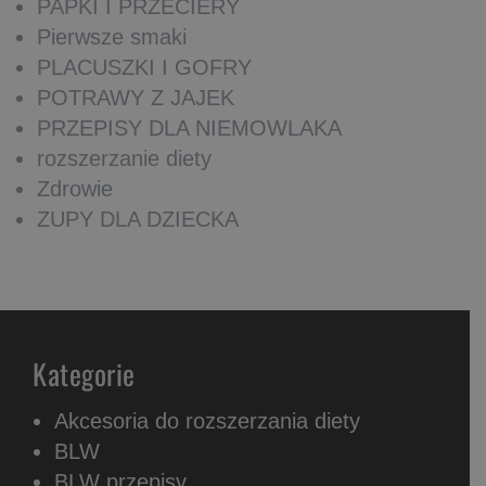
PAPKI I PRZECIERY
Pierwsze smaki
PLACUSZKI I GOFRY
POTRAWY Z JAJEK
PRZEPISY DLA NIEMOWLAKA
rozszerzanie diety
Zdrowie
ZUPY DLA DZIECKA
Kategorie
Akcesoria do rozszerzania diety
BLW
BLW przepisy