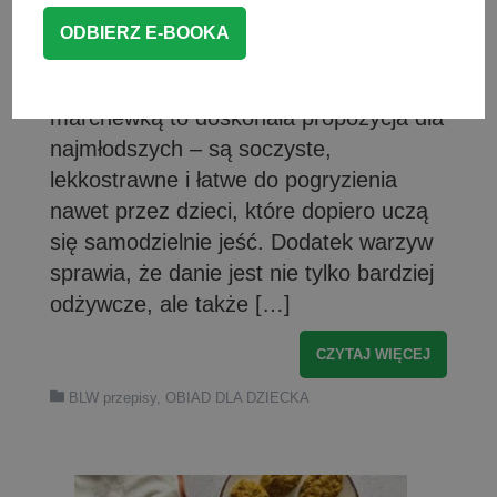
jednocześnie smaczny, delikatny i pełen
wartościowych składników? Miękkie
pulpeciki dla dzieci z cukinią i
marchewką to doskonała propozycja dla
najmłodszych – są soczyste,
lekkostrawne i łatwe do pogryzienia
nawet przez dzieci, które dopiero uczą
się samodzielnie jeść. Dodatek warzyw
sprawia, że danie jest nie tylko bardziej
odżywcze, ale także […]
CZYTAJ WIĘCEJ
BLW przepisy
,
OBIAD DLA DZIECKA