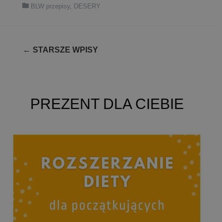
BLW przepisy
,
DESERY
Nawigacja
←
STARSZE WPISY
po
wpisach
PREZENT DLA CIEBIE