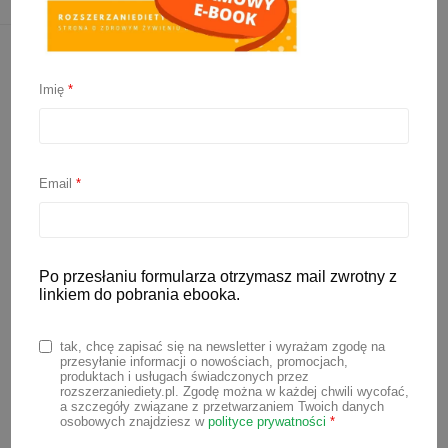
Imię
*
Email
*
Po przesłaniu formularza otrzymasz mail zwrotny z
Miękkie pulpeciki dla
linkiem do pobrania ebooka.
dzieci
tak, chcę zapisać się na newsletter i wyrażam zgodę na
przesyłanie informacji o nowościach, promocjach,
produktach i usługach świadczonych przez
19 lipca 2026
rozszerzaniediety.pl. Zgodę można w każdej chwili wycofać,
a szczegóły związane z przetwarzaniem Twoich danych
osobowych znajdziesz w
polityce prywatności
*
Szukasz pomysłu na obiad, który będzie