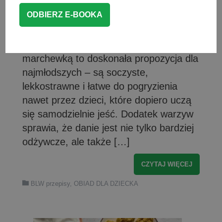
Szukasz pomysłu na obiad, który będzie
jednocześnie smaczny, delikatny i pełen
wartościowych składników? Miękkie
pulpeciki dla dzieci z cukinią i
marchewką to doskonała propozycja dla
najmłodszych – są soczyste,
lekkostrawne i łatwe do pogryzienia
nawet przez dzieci, które dopiero uczą
się samodzielnie jeść. Dodatek warzyw
sprawia, że danie jest nie tylko bardziej
odżywcze, ale także […]
CZYTAJ WIĘCEJ
BLW przepisy
,
OBIAD DLA DZIECKA