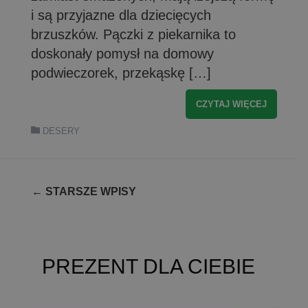
i są przyjazne dla dziecięcych
brzuszków. Pączki z piekarnika to
doskonały pomysł na domowy
podwieczorek, przekąskę […]
CZYTAJ WIĘCEJ
DESERY
Nawigacja
←
STARSZE WPISY
po
wpisach
PREZENT DLA CIEBIE