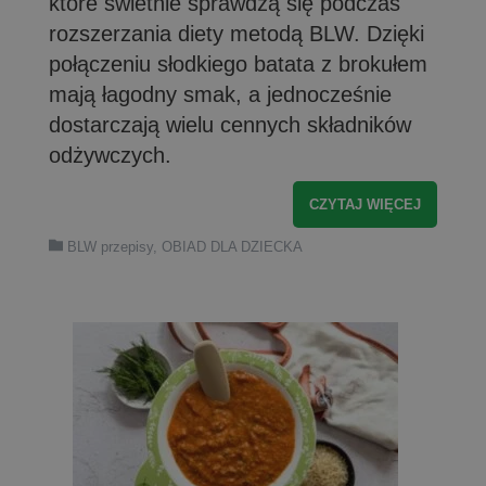
które świetnie sprawdzą się podczas
rozszerzania diety metodą BLW. Dzięki
połączeniu słodkiego batata z brokułem
mają łagodny smak, a jednocześnie
dostarczają wielu cennych składników
odżywczych.
CZYTAJ WIĘCEJ
BLW przepisy
,
OBIAD DLA DZIECKA