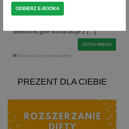
pogubić – producenci oferują
różnorodne rozwiązania, od klasycznych
krzesełek po nowoczesne,
wielofunkcyjne konstrukcje z […]
CZYTAJ WIĘCEJ
Akcesoria do rozszerzania diety
PREZENT DLA CIEBIE