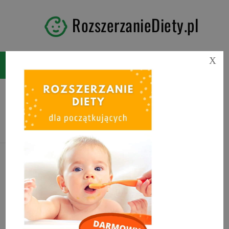
RozszerzanieDiety.pl
X
Tag:
fotelik do karmienia