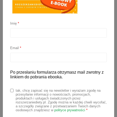
Imię
*
Najlepsze krzesełko do
karmienia – ranking
Email
*
15 maja 2025
Odpowiednie krzesełko do karmienia
jest jednym z kluczowych elementów
Po przesłaniu formularza otrzymasz mail zwrotny z
linkiem do pobrania ebooka.
dziecięcej wyprawki. Powinno być nie
tylko bezpieczne i stabilne, ale też
tak, chcę zapisać się na newsletter i wyrażam zgodę na
wygodne, łatwe do utrzymania w
przesyłanie informacji o nowościach, promocjach,
produktach i usługach świadczonych przez
czystości i dopasowane do potrzeb
rozszerzaniediety.pl. Zgodę można w każdej chwili wycofać,
a szczegóły związane z przetwarzaniem Twoich danych
zarówno dziecka, jak i rodziców. W
osobowych znajdziesz w
polityce prywatności
*
gąszczu dostępnych modeli łatwo się