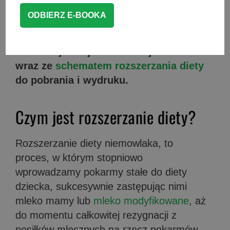
diety.
Nie musisz już nigdzie szukać co,
jak i kiedy można podać dziecku na
początek.
Wszystkie niezbędne
informacje znajdziesz na tej stronie
wraz ze
schematem rozszerzania diety
do pobrania i wydruku.
Czym jest rozszerzanie diety?
Rozszerzanie diety niemowlaka, to
proces, w którym stopniowo
wprowadzamy pokarmy stałe do diety
dziecka, sukcesywnie zastępując nimi
mleko mamy lub
mleko modyfikowane
, aż
do momentu całkowitej rezygnacji z
posiłków mlecznych na rzecz pokarmów