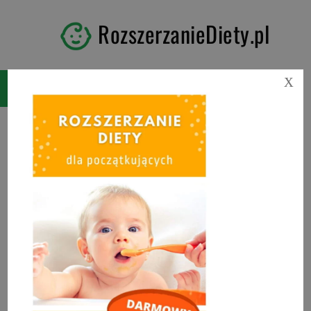
RozszerzanieDiety.pl
X