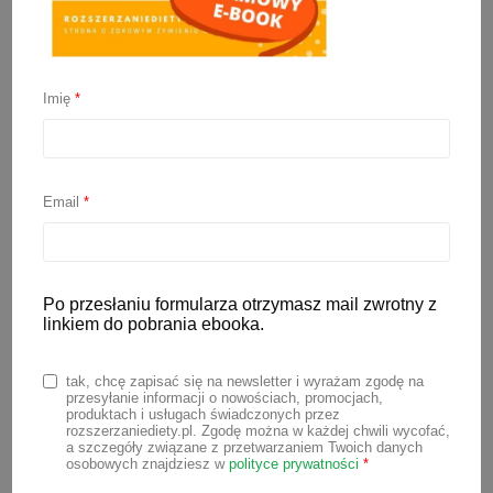
Rozszerzanie diety 2026
Imię
*
10 stycznia 2026
Rozszerzanie diety niemowlaka to wielka
przygoda, ale jej początek często bywa
Email
*
stresujący dla młodych rodziców.
Zastanawiasz się co i jak podać
maluchowi na początek? Masz mętlik w
Po przesłaniu formularza otrzymasz mail zwrotny z
głowie czytając artykuły, których treści
linkiem do pobrania ebooka.
często są ze sobą sprzeczne?
Aby
tak, chcę zapisać się na newsletter i wyrażam zgodę na
ułatwić Ci wprowadzanie pokarmów
przesyłanie informacji o nowościach, promocjach,
produktach i usługach świadczonych przez
stałych do diety dziecka,
zebrałam w
rozszerzaniediety.pl. Zgodę można w każdej chwili wycofać,
jednym miejscu najnowsze zalecenia
a szczegóły związane z przetwarzaniem Twoich danych
osobowych znajdziesz w
polityce prywatności
*
(2026 r.) dotyczące rozszerzania