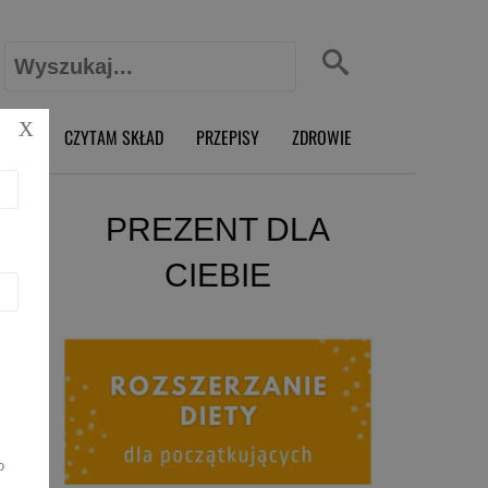
Szukaj:
X
O RD
CZYTAM SKŁAD
PRZEPISY
ZDROWIE
PREZENT DLA
CIEBIE
o