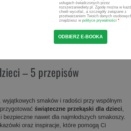
usługach świadczonych przez
rozszerzaniediety.pl. Zgodę można w każd
chwili wycofać, a szczegóły związane z
przetwarzaniem Twoich danych osobowyc
znajdziesz w
polityce prywatności
*
dzieci – 5 przepisów
y, wyjątkowych smaków i radości przy wspólnym
k przygotować
świąteczne przekąski dla dzieci
,
e i bezpieczne nawet dla najmłodszych smakoszy.
kazówki oraz inspiracje, które pomogą Ci