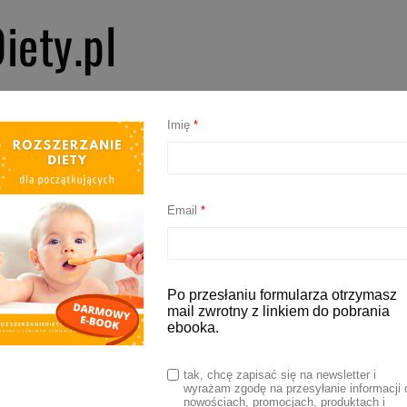
iety.pl
PIERWSZE SMAKI
ROZSZERZANIE DIETY
BLW
AKCESORIA D
Imię
*
Email
*
Po przesłaniu formularza otrzymasz
mail zwrotny z linkiem do pobrania
ebooka.
tak, chcę zapisać się na newsletter i
wyrażam zgodę na przesyłanie informacji 
nowościach, promocjach, produktach i