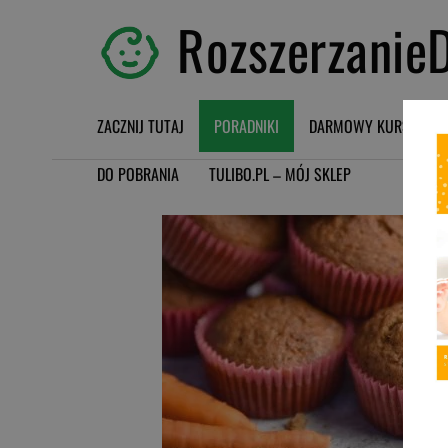
RozszerzanieD
ZACZNIJ TUTAJ
PORADNIKI
DARMOWY KURS BLW
DO POBRANIA
TULIBO.PL – MÓJ SKLEP