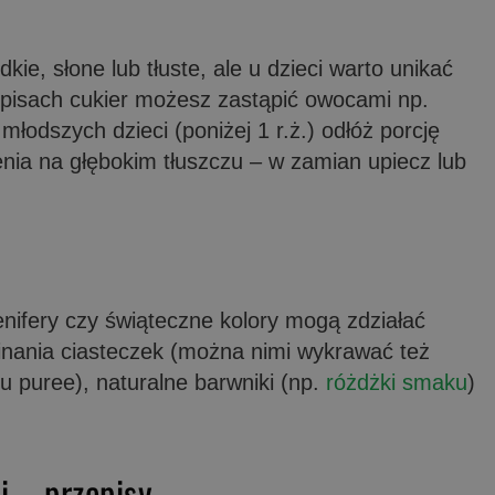
ie, słone lub tłuste, ale u dzieci warto unikać
zepisach cukier możesz zastąpić owocami np.
młodszych dzieci (poniżej 1 r.ż.) odłóż porcję
nia na głębokim tłuszczu – w zamian upiecz lub
renifery czy świąteczne kolory mogą zdziałać
inania ciasteczek (można nimi wykrawać też
 puree), naturalne barwniki (np.
różdżki smaku
)
i – przepisy