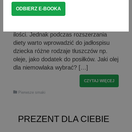
źródłem tłuszczów w diecie niemowląt
jest mleko mamy lub mleko
modyfikowane, których w pierwszym
roku życia dziecko spożywa znaczące
ilości. Jednak podczas rozszerzania
diety warto wprowadzić do jadłospisu
dziecka różne rodzaje tłuszczów np.
oleje, jako dodatek do posiłków. Jaki olej
dla niemowlaka wybrać? […]
CZYTAJ WIĘCEJ
Pierwsze smaki
PREZENT DLA CIEBIE