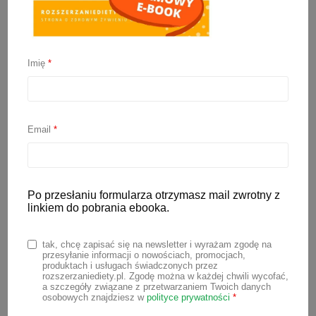
Imię
*
Jaki olej dla niemowlaka?
Czyli wszystko o
Email
*
tłuszczach w diecie
małego dziecka
Po przesłaniu formularza otrzymasz mail zwrotny z
linkiem do pobrania ebooka.
8 kwietnia 2025
tak, chcę zapisać się na newsletter i wyrażam zgodę na
przesyłanie informacji o nowościach, promocjach,
Tłuszcze są bardzo ważnym
produktach i usługach świadczonych przez
rozszerzaniediety.pl. Zgodę można w każdej chwili wycofać,
składnikiem diety, szczególnie jeśli
a szczegóły związane z przetwarzaniem Twoich danych
chodzi o najmłodszych. Głównym
osobowych znajdziesz w
polityce prywatności
*