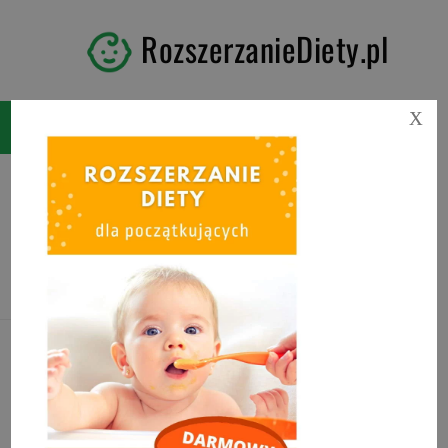
RozszerzanieDiety.pl
X
Tag:
ile tłuszczu dla
niemowlaka