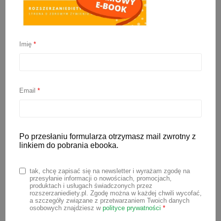
Imię
*
Mleko roślinne dla
niemowlaka? Na jakim
Email
*
mleku przygotowywać
kaszki?
Po przesłaniu formularza otrzymasz mail zwrotny z
linkiem do pobrania ebooka.
16 lutego 2021
tak, chcę zapisać się na newsletter i wyrażam zgodę na
przesyłanie informacji o nowościach, promocjach,
Mleko jest niewątpliwie najważniejszym
produktach i usługach świadczonych przez
rozszerzaniediety.pl. Zgodę można w każdej chwili wycofać,
składnikiem diety niemowlaka.
a szczegóły związane z przetwarzaniem Twoich danych
Oczywiście, najlepsze dla takiego
osobowych znajdziesz w
polityce prywatności
*