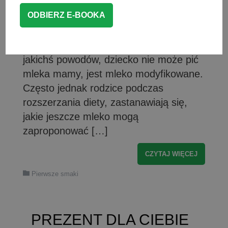
malucha jest mleko mamy, które jest
najbardziej naturalnym i odpowiednio
dostosowanym do jego potrzeb
pokarmem. W drugiej kolejności, jeśli z
jakichś powodów, dziecko nie może pić
mleka mamy, jest mleko modyfikowane.
Często jednak rodzice podczas
rozszerzania diety, zastanawiają się,
jakie jeszcze mleko mogą
zaproponować […]
CZYTAJ WIĘCEJ
Pierwsze smaki
PREZENT DLA CIEBIE