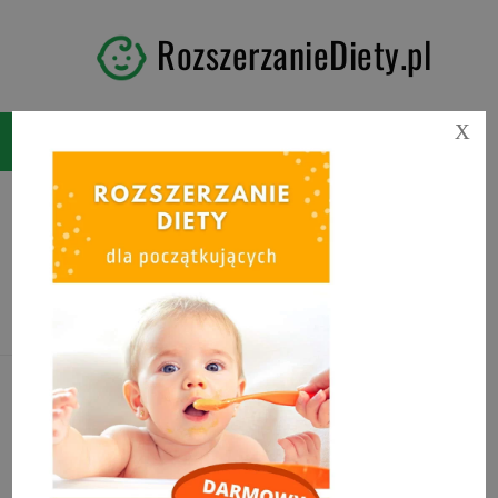
RozszerzanieDiety.pl
X
Tag:
jakie mleko roślinne
wybrać