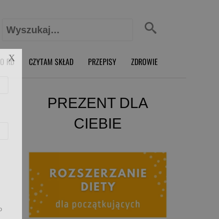
Szukaj:
X
O RD
CZYTAM SKŁAD
PRZEPISY
ZDROWIE
PREZENT DLA
CIEBIE
o