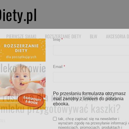
iety.pl
PIERWSZE SMAKI
ROZSZERZANIE DIETY
BLW
AKCESORIA D
Imię
*
leko krowie
Email
*
 roślinne dla niemowlaka? Na
Po przesłaniu formularza otrzymasz
mail zwrotny z linkiem do pobrania
 mleku przygotowywać kaszki?
ebooka.
tak, chcę zapisać się na newsletter i
2021
wyrażam zgodę na przesyłanie informacji 
nowościach, promocjach, produktach i