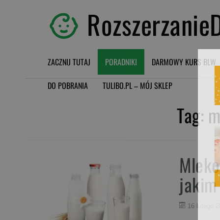
RozszerzanieD
ZACZNIJ TUTAJ
PORADNIKI
DARMOWY KURS BLW
DO POBRANIA
TULIBO.PL – MÓJ SKLEP
Tag:
m
Mleko
jakim
16 lutego 