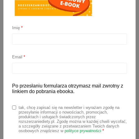
Imię
*
Ząbkowanie – objawy,
karmienie, apetyt
Email
*
26 października 2022
Po przesłaniu formularza otrzymasz mail zwrotny z
Ząbkowanie to zazwyczaj ciężki okres
linkiem do pobrania ebooka.
zarówno dla niemowlaka jak i rodziców.
Jest to jednak nieunikniony etap, przez
tak, chcę zapisać się na newsletter i wyrażam zgodę na
przesyłanie informacji o nowościach, promocjach,
który musi przejść każdy maluch. Jakie
produktach i usługach świadczonych przez
rozszerzaniediety.pl. Zgodę można w każdej chwili wycofać,
są objawy ząbkowania? Jaka jest
a szczegóły związane z przetwarzaniem Twoich danych
osobowych znajdziesz w
polityce prywatności
*
kolejność wyrzynania zębów u