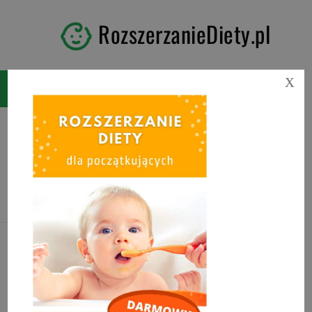
RozszerzanieDiety.pl
X
Tag:
objawy ząbkowania u
niemowlaka