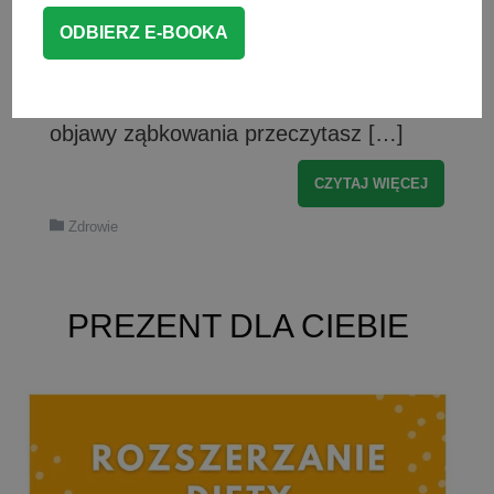
niemowlaka? Jakie mogą być nietypowe
objawy ząbkowania? Co z karmieniem i
rozszerzaniem diety podczas
ząbkowania? O tym jakie są nietypowe
objawy ząbkowania przeczytasz […]
CZYTAJ WIĘCEJ
Zdrowie
PREZENT DLA CIEBIE