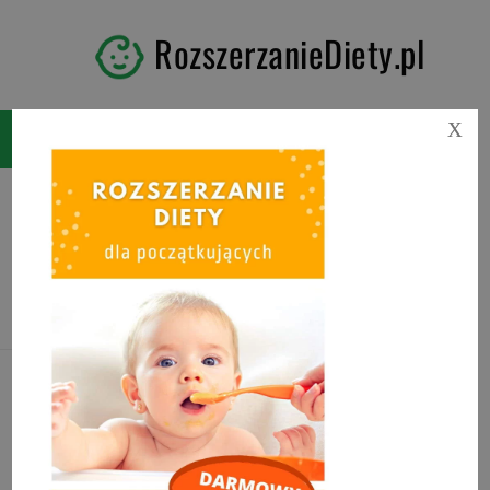
RozszerzanieDiety.pl
X
Tag:
rozszerzanie diety
darmowy e-book