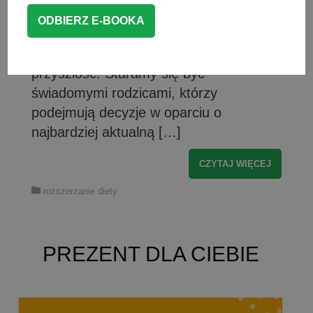
zdobywamy ogromną wiedzę z wielu
różnych dziedzin, aby zapewnić
maluchowi jak najlepszy start w
przyszłość. Staramy się być
świadomymi rodzicami, którzy
podejmują decyzje w oparciu o
najbardziej aktualną […]
CZYTAJ WIĘCEJ
rozszerzanie diety
PREZENT DLA CIEBIE