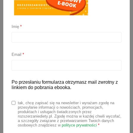
Imię
*
Rozszerzanie diety
niemowlaka krok po
Email
*
kroku
Po przesłaniu formularza otrzymasz mail zwrotny z
25 marca 2022
linkiem do pobrania ebooka.
Kiedy w naszym życiu pojawia się
tak, chcę zapisać się na newsletter i wyrażam zgodę na
dziecko, pragniemy zapewnić mu
przesyłanie informacji o nowościach, promocjach,
produktach i usługach świadczonych przez
wszystko, co najlepsze. Dbamy o jego
rozszerzaniediety.pl. Zgodę można w każdej chwili wycofać,
a szczegóły związane z przetwarzaniem Twoich danych
prawidłowy rozwój, chcemy by jadło
osobowych znajdziesz w
polityce prywatności
*
tylko zdrowe produkty. W krótkim czasie