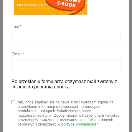
Imię
*
Kasza manna BLW
8 sierpnia 2020
Email
*
Kasza manna nie musi być nudna!
Dzisiaj mam dla Was propozycję jak
podać kaszę mannę dziecku, które ma
Po przesłaniu formularza otrzymasz mail zwrotny z
rozszerzaną dietę metodą BLW. Przepis
linkiem do pobrania ebooka.
na kaszę manną do samodzielnego
jedzenia jest banalnie prosty. Do jego
tak, chcę zapisać się na newsletter i wyrażam zgodę na
przesyłanie informacji o nowościach, promocjach,
przygotowania potrzebujesz jedynie 3
produktach i usługach świadczonych przez
rozszerzaniediety.pl. Zgodę można w każdej chwili wycofać,
składników, które na pewno znajdziesz
a szczegóły związane z przetwarzaniem Twoich danych
osobowych znajdziesz w
polityce prywatności
*
w swojej kuchni.⠀