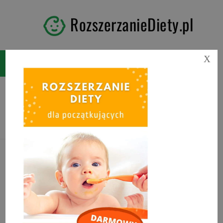
RozszerzanieDiety.pl
X
Kategoria:
KASZKI