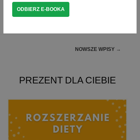
CZYTAJ WIĘCEJ
BLW przepisy
,
DESERY
,
KASZKI
Nawigacja
NOWSZE WPISY
→
po
wpisach
PREZENT DLA CIEBIE