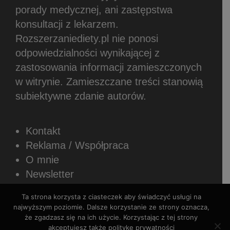
porady medycznej, ani zastępstwa
konsultacji z lekarzem.
Rozszerzaniediety.pl nie ponosi
odpowiedzialności wynikającej z
zastosowania informacji zamieszczonych
w witrynie.
Zamieszczane treści stanowią
subiektywne zdanie autorów.
Kontakt
Reklama / Współpraca
O mnie
Newsletter
Sposoby płatności
Ta strona korzysta z ciasteczek aby świadczyć usługi na
Regulamin sklepu internetowego
najwyższym poziomie. Dalsze korzystanie ze strony oznacza,
Polityka prywatności
że zgadzasz się na ich użycie. Korzystając z tej strony
akceptujesz także politykę prywatności