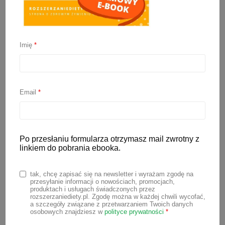
Kasza manna BLW
Imię
*
8 sierpnia 2020
Kasza manna nie musi być nudna! Dzisiaj
mam dla Was propozycję jak podać kaszę
Email
*
mannę dziecku, które ma rozszerzaną
dietę metodą BLW. Przepis na kaszę
manną do samodzielnego jedzenia jest
Po przesłaniu formularza otrzymasz mail zwrotny z
banalnie prosty. Do jego przygotowania
linkiem do pobrania ebooka.
potrzebujesz jedynie 3 składników, które
tak, chcę zapisać się na newsletter i wyrażam zgodę na
na pewno znajdziesz w swojej kuchni.⠀
przesyłanie informacji o nowościach, promocjach,
produktach i usługach świadczonych przez
rozszerzaniediety.pl. Zgodę można w każdej chwili wycofać,
a szczegóły związane z przetwarzaniem Twoich danych
osobowych znajdziesz w
polityce prywatności
*