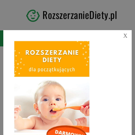
RozszerzanieDiety.pl
X