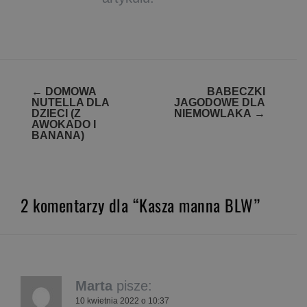
Zobacz
←
DOMOWA
BABECZKI
NUTELLA DLA
JAGODOWE DLA
wpisy
DZIECI (Z
NIEMOWLAKA
→
AWOKADO I
BANANA)
2 komentarzy dla “Kasza manna BLW”
Marta
pisze:
10 kwietnia 2022 o 10:37