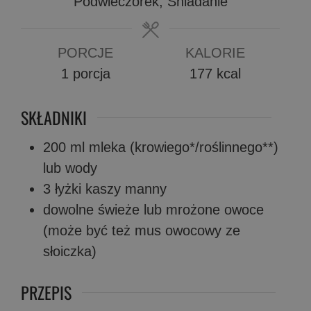
Podwieczorek, Śniadanie
PORCJE
KALORIE
1
porcja
177
kcal
SKŁADNIKI
200
ml
mleka (krowiego*/roślinnego**)
lub wody
3
łyżki
kaszy manny
dowolne świeże lub mrożone owoce
(może być też mus owocowy ze
słoiczka)
PRZEPIS