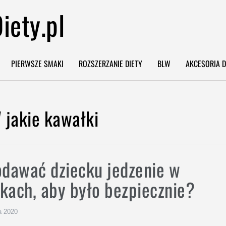
iety.pl
PIERWSZE SMAKI
ROZSZERZANIE DIETY
BLW
AKCESORIA D
Imię
*
 jakie kawałki
Email
*
odawać dziecku jedzenie w
Po przesłaniu formularza otrzymasz
mail zwrotny z linkiem do pobrania
kach, aby było bezpiecznie?
ebooka.
tak, chcę zapisać się na newsletter i
a 2020
wyrażam zgodę na przesyłanie informacji 
nowościach, promocjach, produktach i