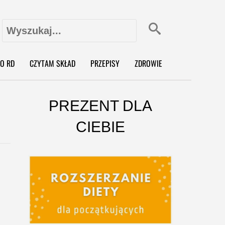
Szukaj:
X
O RD
CZYTAM SKŁAD
PRZEPISY
ZDROWIE
PREZENT DLA
CIEBIE
o