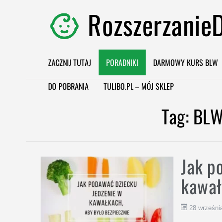
RozszerzanieD
ZACZNIJ TUTAJ
PORADNIKI
DARMOWY KURS BLW
DO POBRANIA
TULIBO.PL – MÓJ SKLEP
Tag:
BLW
Jak p
kawał
28 wrześni