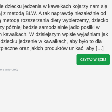
usługach świadczonych przez
e dziecku jedzenia w kawałkach kojarzy nam się
rozszerzaniediety.pl. Zgodę można w każd
chwili wycofać, a szczegóły związane z
j z metodą BLW. A tak naprawdę niezależnie od
przetwarzaniem Twoich danych osobowyc
znajdziesz w
polityce prywatności
*
ką metodę rozszerzania diety wybierzemy, dziecko
zy później będzie samodzielnie jadło posiłki w
h kawałkach. W dzisiejszym wpisie wyjaśniam jak
dziecku jedzenie w kawałkach, aby było to dla
zpieczne oraz jakich produktów unikać, aby […]
CZYTAJ WIĘCEJ
erzanie diety