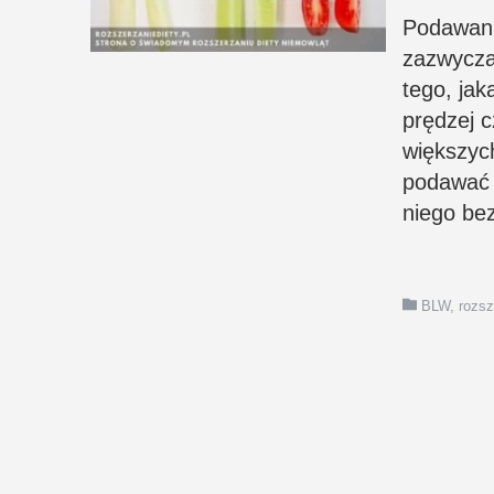
Podawani
zazwycza
tego, ja
prędzej c
większyc
podawać 
niego be
BLW
,
rozsz