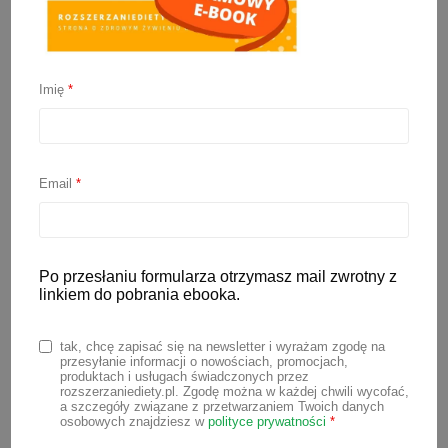
Imię
*
BLW a karmienie
łyżeczką, czyli 8 mitów o
Email
*
BLW
Po przesłaniu formularza otrzymasz mail zwrotny z
11 stycznia 2022
linkiem do pobrania ebooka.
BLW a karmienie łyżeczką, czyli
tak, chcę zapisać się na newsletter i wyrażam zgodę na
obalamy mity na temat metody BLW.
przesyłanie informacji o nowościach, promocjach,
produktach i usługach świadczonych przez
Dzisiaj chciałam rozwiać nieco
rozszerzaniediety.pl. Zgodę można w każdej chwili wycofać,
a szczegóły związane z przetwarzaniem Twoich danych
wątpliwości związanych z metodą BLW.
osobowych znajdziesz w
polityce prywatności
*
Wokół niej narosło już wiele mitów, które