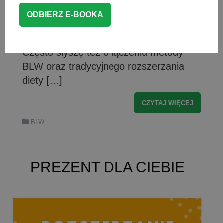
często wynikają z niezrozumienia, czym
tak naprawdę jest ta metoda
rozszerzania diety i jakie są jej zasady.
Często słyszę też o łączeniu metody
BLW oraz tradycyjnego rozszerzania
diety […]
CZYTAJ WIĘCEJ
BLW
PREZENT DLA CIEBIE