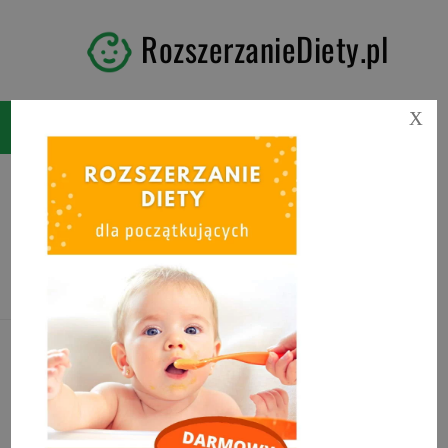
RozszerzanieDiety.pl
X
Tag:
blw metoda na dwie
łyżeczki