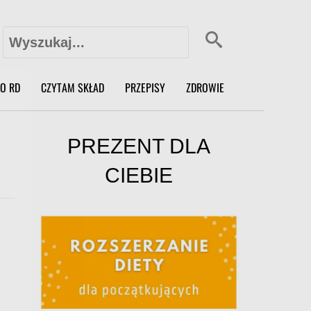
Szukaj:
X
O RD
CZYTAM SKŁAD
PRZEPISY
ZDROWIE
PREZENT DLA
CIEBIE
o