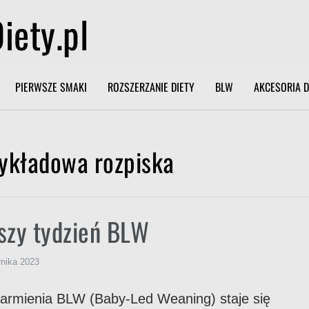
iety.pl
PIERWSZE SMAKI
ROZSZERZANIE DIETY
BLW
AKCESORIA D
Imię
*
ykładowa rozpiska
Email
*
szy tydzień BLW
Po przesłaniu formularza otrzymasz
mail zwrotny z linkiem do pobrania
ebooka.
rnika 2023
tak, chcę zapisać się na newsletter i
wyrażam zgodę na przesyłanie informacji 
armienia BLW (Baby-Led Weaning) staje się
nowościach, promocjach, produktach i