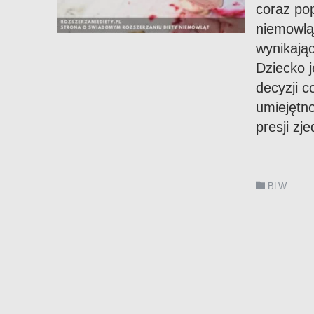
coraz po
niemowlą
wynikając
Dziecko 
decyzji 
umiejętno
presji zj
BLW