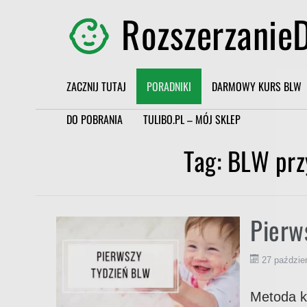
RozszerzanieD
ZACZNIJ TUTAJ
PORADNIKI
DARMOWY KURS BLW
DO POBRANIA
TULIBO.PL – MÓJ SKLEP
Tag:
BLW prz
Pierw
27 paździe
Metoda k