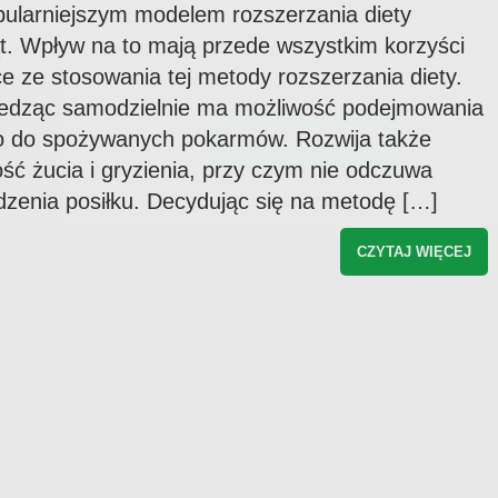
pularniejszym modelem rozszerzania diety
usługach świadczonych przez
rozszerzaniediety.pl. Zgodę można w każd
t. Wpływ na to mają przede wszystkim korzyści
chwili wycofać, a szczegóły związane z
przetwarzaniem Twoich danych osobowyc
e ze stosowania tej metody rozszerzania diety.
znajdziesz w
polityce prywatności
*
jedząc samodzielnie ma możliwość podejmowania
co do spożywanych pokarmów. Rozwija także
ść żucia i gryzienia, przy czym nie odczuwa
edzenia posiłku. Decydując się na metodę […]
CZYTAJ WIĘCEJ