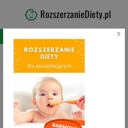
RozszerzanieDiety.pl
X
Tag:
bułki bananowe