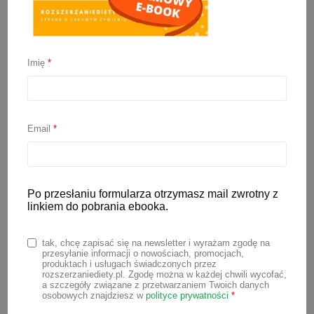
Imię
*
Bułeczki bananowe
(drożdżówki bez cukru)
Email
*
26 sierpnia 2021
Pyszne, mięciutkie i słodkie bułeczki
drożdżowe bez cukru, czy innych
Po przesłaniu formularza otrzymasz mail zwrotny z
linkiem do pobrania ebooka.
słodzideł. Takie bułeczki bananowe
śmiało można podawać dzieciom w
tak, chcę zapisać się na newsletter i wyrażam zgodę na
czasie rozszerzania diety w ramach np.
przesyłanie informacji o nowościach, promocjach,
produktach i usługach świadczonych przez
podwieczorku. Świetnie się sprawdzą
rozszerzaniediety.pl. Zgodę można w każdej chwili wycofać,
a szczegóły związane z przetwarzaniem Twoich danych
jako przekąska na wynos, na spacerze,
osobowych znajdziesz w
polityce prywatności
*
wycieczce, czy pikniku.