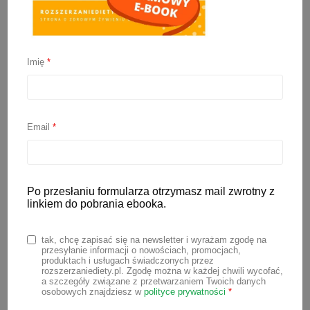
Imię
*
Ciasto czekoladowe bez
jajek i mleka
Email
*
27 czerwca 2021
Prosty i szybki przepis na ciasto
czekoladowe bez jajek i mleka, a także
Po przesłaniu formularza otrzymasz mail zwrotny z
linkiem do pobrania ebooka.
bez dodatku białego cukru. Za słodycz
w tym cieście odpowiadają banany.
tak, chcę zapisać się na newsletter i wyrażam zgodę na
Warto wybrać takie naprawdę bardzo
przesyłanie informacji o nowościach, promocjach,
produktach i usługach świadczonych przez
dojrzałe (z ciemnymi plamkami na
rozszerzaniediety.pl. Zgodę można w każdej chwili wycofać,
a szczegóły związane z przetwarzaniem Twoich danych
skórce) – takie są najsłodsze. Wiem, jak
osobowych znajdziesz w
polityce prywatności
*
ciężko znaleźć smaczny przepis na