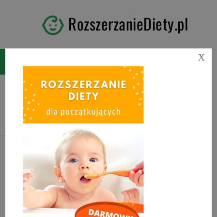
RozszerzanieDiety.pl
X
Tag:
ciasto dla alergika