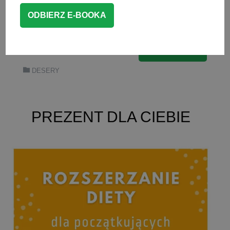
ciasto dla dzieci z alergią na jajka oraz
mleko. […]
CZYTAJ WIĘCEJ
DESERY
PREZENT DLA CIEBIE