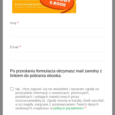
Imię
*
Dieta matki karmiącej –
fakty i mity
Email
*
25 maja 2022
Po przesłaniu formularza otrzymasz mail zwrotny z
Wokół diety matki karmiącej na
linkiem do pobrania ebooka.
przestrzeni lat narosło wiele mitów. Dziś
wiemy, że stosowane kiedyś
tak, chcę zapisać się na newsletter i wyrażam zgodę na
przesyłanie informacji o nowościach, promocjach,
profilaktycznie diety eliminacyjne, czy
produktach i usługach świadczonych przez
rozszerzaniediety.pl. Zgodę można w każdej chwili wycofać,
specjalne diety dla kobiet karmiących
a szczegóły związane z przetwarzaniem Twoich danych
osobowych znajdziesz w
polityce prywatności
*
piersią, nie przynoszą niczego dobrego,