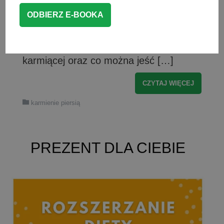
a wręcz szkodzą zarówno mamie, jak i
dziecku. Dlatego w poniższym artykule
opowiem Ci, jak powinna wyglądać
dobrze zbilansowana dieta matki
karmiącej oraz co można jeść […]
CZYTAJ WIĘCEJ
karmienie piersią
PREZENT DLA CIEBIE