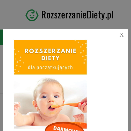
RozszerzanieDiety.pl
X
Tag:
co można pić podczas
karmienia piersią