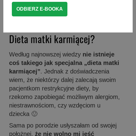
dobrze zbilansowana
dieta matki
karmiącej
oraz
co można jeść podczas
karmienia piersią
.
Dieta matki karmiącej?
Według najnowszej wiedzy
nie istnieje
coś takiego jak specjalna „dieta matki
karmiącej”
. Jednak z doświadczenia
wiem, że niektórzy dalej zalecają swoim
pacjentkom restrykcyjne diety, by
rzekomo zapobiegać możliwym alergiom,
niestrawnościom, czy wzdęciom u
dziecka 🙂
Sama po porodzie usłyszałam od swojej
położnej,
że nie wolno mi jeść