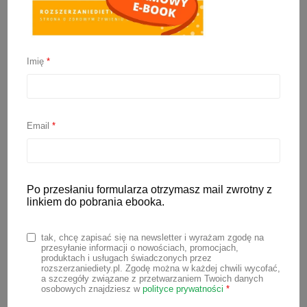
Dieta matki karmiącej –
fakty i mity
Imię
*
25 maja 2022
Email
*
Wokół diety matki karmiącej na
przestrzeni lat narosło wiele mitów. Dziś
wiemy, że stosowane kiedyś
Po przesłaniu formularza otrzymasz mail zwrotny z
profilaktycznie diety eliminacyjne, czy
linkiem do pobrania ebooka.
specjalne diety dla kobiet karmiących
piersią, nie przynoszą niczego dobrego, a
tak, chcę zapisać się na newsletter i wyrażam zgodę na
wręcz szkodzą zarówno mamie, jak i
przesyłanie informacji o nowościach, promocjach,
produktach i usługach świadczonych przez
dziecku. Dlatego w poniższym artykule
rozszerzaniediety.pl. Zgodę można w każdej chwili wycofać,
a szczegóły związane z przetwarzaniem Twoich danych
opowiem Ci, jak powinna wyglądać
osobowych znajdziesz w
polityce prywatności
*