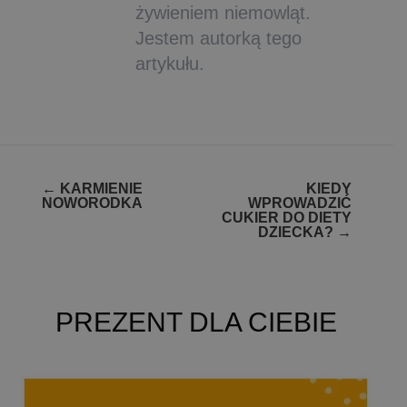
żywieniem niemowląt.
Jestem autorką tego
artykułu.
Zobacz
←
KARMIENIE
KIEDY
NOWORODKA
WPROWADZIĆ
wpisy
CUKIER DO DIETY
DZIECKA?
→
PREZENT DLA CIEBIE