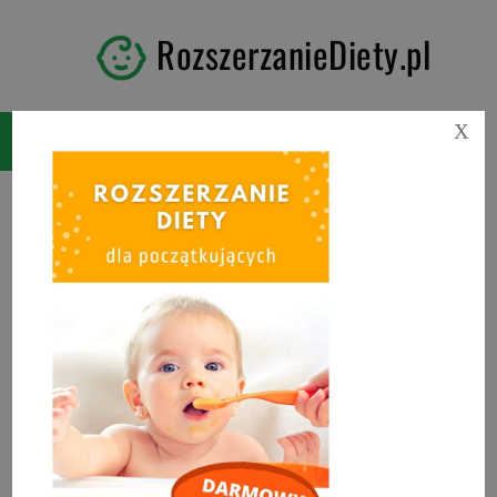
RozszerzanieDiety.pl
X