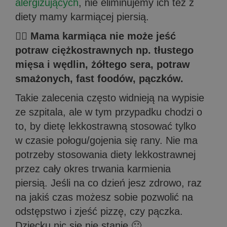
alergizujących
, nie eliminujemy ich też z
diety mamy karmiącej piersią.
🤦‍♀️ Mama karmiąca nie może jeść
potraw ciężkostrawnych np. tłustego
mięsa i wędlin, żółtego sera, potraw
smażonych, fast foodów, pączków.
Takie zalecenia często widnieją na wypisie
ze szpitala, ale w tym przypadku chodzi o
to, by dietę lekkostrawną stosować tylko
w czasie połogu/gojenia się rany. Nie ma
potrzeby stosowania diety lekkostrawnej
przez cały okres trwania karmienia
piersią. Jeśli na co dzień jesz zdrowo, raz
na jakiś czas możesz sobie pozwolić na
odstępstwo i zjeść pizzę, czy pączka.
Dziecku nic się nie stanie 🙂