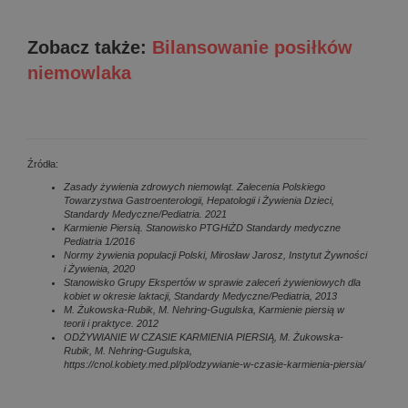
Zobacz także:
Bilansowanie posiłków
niemowlaka
Źródła:
Zasady żywienia zdrowych niemowląt. Zalecenia Polskiego
Towarzystwa Gastroenterologii, Hepatologii i Żywienia Dzieci,
Standardy Medyczne/Pediatria. 2021
Karmienie Piersią. Stanowisko PTGHiŻD Standardy medyczne
Pediatria 1/2016
Normy żywienia populacji Polski, Mirosław Jarosz, Instytut Żywności
i Żywienia, 2020
Stanowisko Grupy Ekspertów w sprawie zaleceń żywieniowych dla
kobiet w okresie laktacji, Standardy Medyczne/Pediatria, 2013
M. Żukowska-Rubik, M. Nehring-Gugulska, Karmienie piersią w
teorii i praktyce. 2012
ODŻYWIANIE W CZASIE KARMIENIA PIERSIĄ, M. Żukowska-
Rubik, M. Nehring-Gugulska,
https://cnol.kobiety.med.pl/pl/odzywianie-w-czasie-karmienia-piersia/