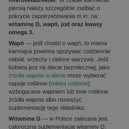
mikroskładników
. W czasie karmienia
piersią należy szczególnie zadbać o
pokrycie zapotrzebowania m.in. na:
witaminę D, wapń, jod oraz kwasy
omega 3.
Wapń
— jeśli chodzi o wapń, to mama
karmiąca powinna spożywać codziennie
nabiał, orzechy i zielone warzywa. Jeśli
kobieta jest na diecie bezmlecznej, jako
źródła wapnia w diecie
może wybierać
napoje roślinne (
mleka roślinne
)
wzbogacane wapniem lub inne roślinne
źródła wapnia albo rozważyć
suplementację tego składnika.
Witamina D
— w Polsce zalecana jest
całoroczna suplementacja witaminy D.