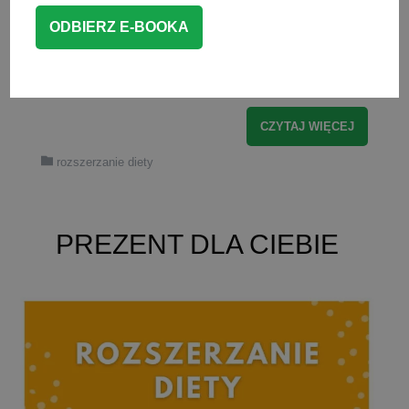
soczków, czy herbatek dla niemowląt,
czy powinniśmy je kupować? Co do
picia dla niemowlaka będzie najlepsze?
Na te pytania postaram się […]
CZYTAJ WIĘCEJ
rozszerzanie diety
PREZENT DLA CIEBIE