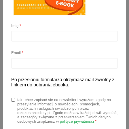
Imię
*
Co do picia dla
niemowlaka?
Email
*
1 października 2025
Po przesłaniu formularza otrzymasz mail zwrotny z
Nauka picia to jeden z bardzo ważnych
linkiem do pobrania ebooka.
elementów rozszerzania diety. Często
rodzice mają dylemat, czy po 6
tak, chcę zapisać się na newsletter i wyrażam zgodę na
przesyłanie informacji o nowościach, promocjach,
miesiącu mogą podać dziecku coś
produktach i usługach świadczonych przez
rozszerzaniediety.pl. Zgodę można w każdej chwili wycofać,
innego do picia niż mleko. Sklepowe
a szczegóły związane z przetwarzaniem Twoich danych
osobowych znajdziesz w
polityce prywatności
*
półki uginają się od wszelkiego rodzaju