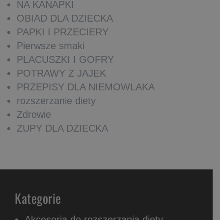
NA KANAPKI
OBIAD DLA DZIECKA
PAPKI I PRZECIERY
Pierwsze smaki
PLACUSZKI I GOFRY
POTRAWY Z JAJEK
PRZEPISY DLA NIEMOWLAKA
rozszerzanie diety
Zdrowie
ZUPY DLA DZIECKA
Kategorie
Akcesoria do rozszerzania diety