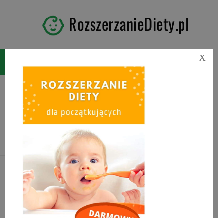
RozszerzanieDiety.pl
X
Tag:
co można podać do
picia niemowlakowi