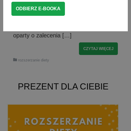
żywienia niemowląt i wprowadzania
pokarmów stałych do diety dziecka. Aby
ułatwić zadanie rodzicom i specjalistom
powstał schemat rozszerzania diety,
oparty o zalecenia […]
CZYTAJ WIĘCEJ
rozszerzanie diety
PREZENT DLA CIEBIE