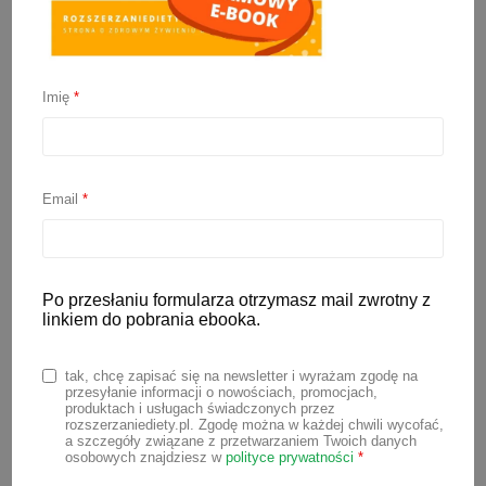
Imię
*
Schemat rozszerzania
diety w praktyce
Email
*
27 marca 2025
Po przesłaniu formularza otrzymasz mail zwrotny z
Właściwe żywienie dziecka w
linkiem do pobrania ebooka.
pierwszych latach jego życia jest
ogromnie ważne i ma znaczący wpływ
tak, chcę zapisać się na newsletter i wyrażam zgodę na
przesyłanie informacji o nowościach, promocjach,
na jego zdrowie w przyszłości. Dlatego
produktach i usługach świadczonych przez
rozszerzaniediety.pl. Zgodę można w każdej chwili wycofać,
ważne jest, aby każdy rodzic miał
a szczegóły związane z przetwarzaniem Twoich danych
osobowych znajdziesz w
polityce prywatności
*
dostęp do aktualnej wiedzy na temat