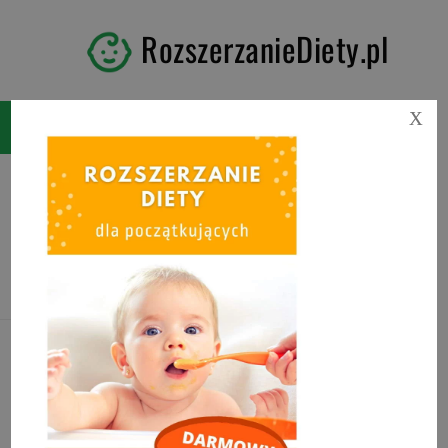
RozszerzanieDiety.pl
X
Tag:
co po kolei podawać
niemowlakowi