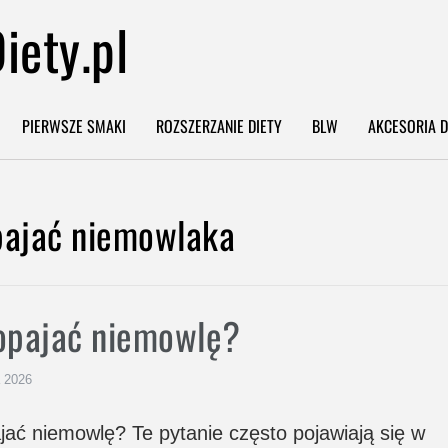
iety.pl
PIERWSZE SMAKI
ROZSZERZANIE DIETY
BLW
AKCESORIA D
Imię
*
pajać niemowlaka
Email
*
opajać niemowlę?
Po przesłaniu formularza otrzymasz
mail zwrotny z linkiem do pobrania
ebooka.
 2026
tak, chcę zapisać się na newsletter i
wyrażam zgodę na przesyłanie informacji 
jać niemowlę? Te pytanie często pojawiają się w
nowościach, promocjach, produktach i