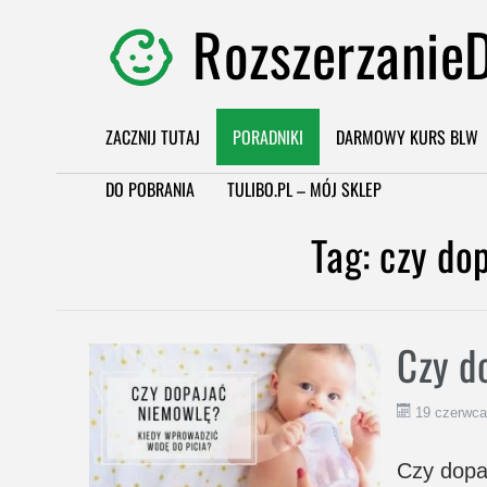
RozszerzanieD
ZACZNIJ TUTAJ
PORADNIKI
DARMOWY KURS BLW
DO POBRANIA
TULIBO.PL – MÓJ SKLEP
Tag:
czy do
Czy d
19 czerwca
Czy dopa