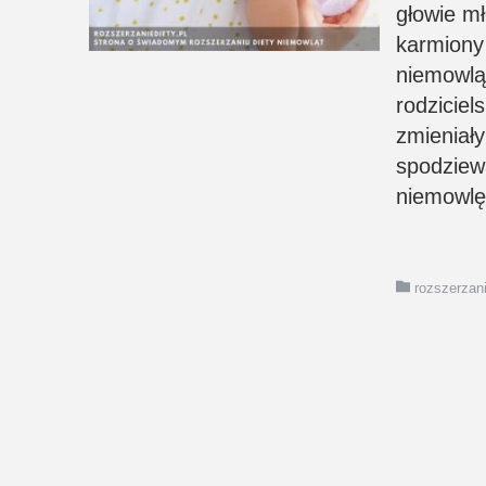
głowie mł
karmiony
niemowlą
rodziciel
zmieniały
spodziew
niemowlę
rozszerzani