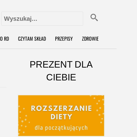
Szukaj:
X
O RD
CZYTAM SKŁAD
PRZEPISY
ZDROWIE
PREZENT DLA
CIEBIE
o