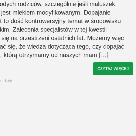
odych rodziców, szczególnie jeśli maluszek
usługach świadczonych przez
rozszerzaniediety.pl. Zgodę można w każd
 jest mlekiem modyfikowanym. Dopajanie
chwili wycofać, a szczegóły związane z
przetwarzaniem Twoich danych osobowyc
t to dość kontrowersyjny temat w środowisku
znajdziesz w
polityce prywatności
*
skim. Zalecenia specjalistów w tej kwestii
 się na przestrzeni ostatnich lat. Możemy więc
ać się, że wiedza dotycząca tego, czy dopajać
, którą otrzymamy od naszych mam […]
CZYTAJ WIĘCEJ
e diety