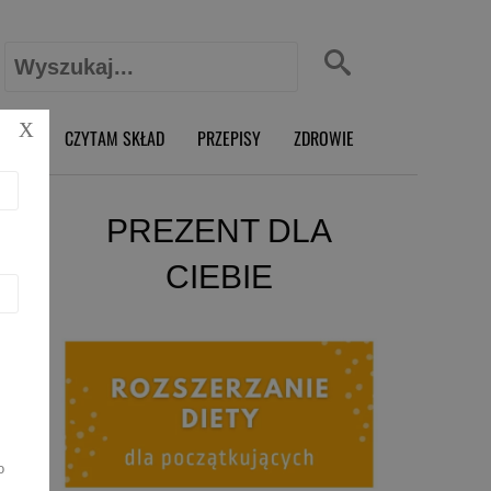
Szukaj:
X
O RD
CZYTAM SKŁAD
PRZEPISY
ZDROWIE
PREZENT DLA
CIEBIE
o