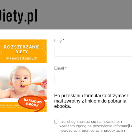
iety.pl
PIERWSZE SMAKI
ROZSZERZANIE DIETY
BLW
AKCESORIA D
Imię
*
iemowlę karmione piersią
Email
*
opajać niemowlę?
Po przesłaniu formularza otrzymasz
mail zwrotny z linkiem do pobrania
ebooka.
 2026
tak, chcę zapisać się na newsletter i
wyrażam zgodę na przesyłanie informacji 
jać niemowlę? Te pytanie często pojawiają się w
nowościach, promocjach, produktach i