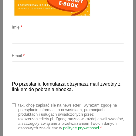
Imię
*
Musy w tubkach – czy
zdrowe?
Email
*
4 czerwca 2025
Musy w tubkach to pod wieloma
względami bardzo wygodna forma
Po przesłaniu formularza otrzymasz mail zwrotny z
linkiem do pobrania ebooka.
podania posiłku dziecku. Wystarczy
kupić gotowy mus, podać maluchowi i
tak, chcę zapisać się na newsletter i wyrażam zgodę na
potem wyrzucić opakowanie. Szybko,
przesyłanie informacji o nowościach, promocjach,
produktach i usługach świadczonych przez
łatwo, czysto i przyjemnie. Ale czy musy
rozszerzaniediety.pl. Zgodę można w każdej chwili wycofać,
a szczegóły związane z przetwarzaniem Twoich danych
w tubkach są zdrowe? Czy można je
osobowych znajdziesz w
polityce prywatności
*
podawać codziennie podczas