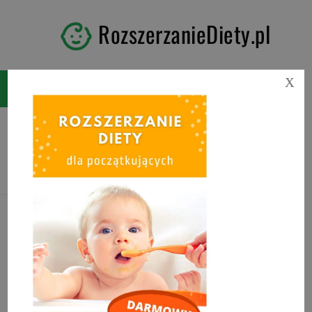
RozszerzanieDiety.pl
X
Tag:
czy tubki są zdrowe