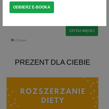
rozszerzania diety niemowlaka? Na te
pytania postaram się odpowiedzieć w
dzisiejszym artykule.
CZYTAJ WIĘCEJ
Zdrowie
PREZENT DLA CIEBIE