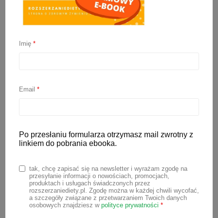
Imię
*
Jaka ryba dla
niemowlaka?
Email
*
13 stycznia 2022
Ryby to świetne źródło białka, żelaza
oraz zdrowych tłuszczów (niezbędnych
Po przesłaniu formularza otrzymasz mail zwrotny z
linkiem do pobrania ebooka.
wielonienasyconych kwasów
tłuszczowych, w tym DHA). Są one
tak, chcę zapisać się na newsletter i wyrażam zgodę na
istotnym elementem diety dziecka.
przesyłanie informacji o nowościach, promocjach,
produktach i usługach świadczonych przez
Jednak nie wszystkie gatunki ryb warto
rozszerzaniediety.pl. Zgodę można w każdej chwili wycofać,
a szczegóły związane z przetwarzaniem Twoich danych
proponować dzieciom. Jaka ryba dla
osobowych znajdziesz w
polityce prywatności
*
niemowlaka będzie najlepsza? Dowiesz