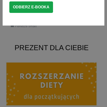
się czytając poniższy artykuł.
CZYTAJ WIĘCEJ
Pierwsze smaki
PREZENT DLA CIEBIE