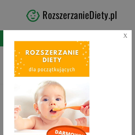
RozszerzanieDiety.pl
X
Tag:
DHA