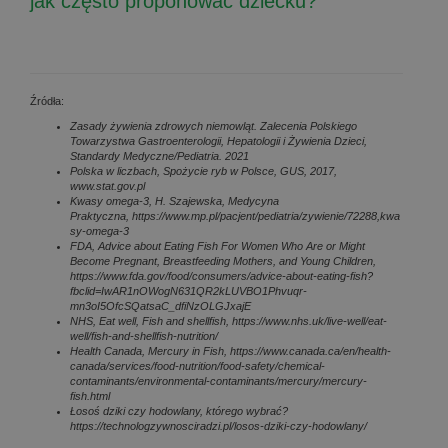
jak często proponować dziecku?
Źródła:
Zasady żywienia zdrowych niemowląt. Zalecenia Polskiego
Towarzystwa Gastroenterologii, Hepatologii i Żywienia Dzieci,
Standardy Medyczne/Pediatria. 2021
Polska w liczbach, Spożycie ryb w Polsce, GUS, 2017,
www.stat.gov.pl
Kwasy omega-3, H. Szajewska, Medycyna
Praktyczna, https://www.mp.pl/pacjent/pediatria/zywienie/72288,kwa
sy-omega-3
FDA, Advice about Eating Fish For Women Who Are or Might
Become Pregnant, Breastfeeding Mothers, and Young Children,
https://www.fda.gov/food/consumers/advice-about-eating-fish?
fbclid=IwAR1nOWogN631QR2kLUVBO1Phvuqr-
mn3oI5OfcSQatsaC_dfiNzOLGJxajE
NHS, Eat well, Fish and shellfish, https://www.nhs.uk/live-well/eat-
well/fish-and-shellfish-nutrition/
Health Canada, Mercury in Fish, https://www.canada.ca/en/health-
canada/services/food-nutrition/food-safety/chemical-
contaminants/environmental-contaminants/mercury/mercury-
fish.html
Łosoś dziki czy hodowlany, którego wybrać?
https://technologzywnosciradzi.pl/losos-dziki-czy-hodowlany/