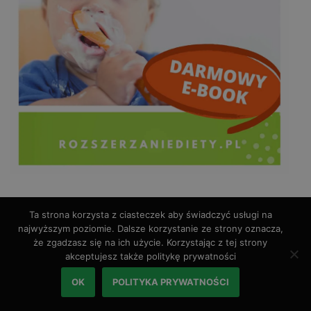
Ta strona korzysta z ciasteczek aby świadczyć usługi na
Ostatnie wpisy
najwyższym poziomie. Dalsze korzystanie ze strony oznacza,
że zgadzasz się na ich użycie. Korzystając z tej strony
akceptujesz także politykę prywatności
Miękkie pulpeciki dla dzieci
OK
POLITYKA PRYWATNOŚCI
Krokieciki warzywne BLW
Gęsta pomidorowa z ryżem dla niemowlaka