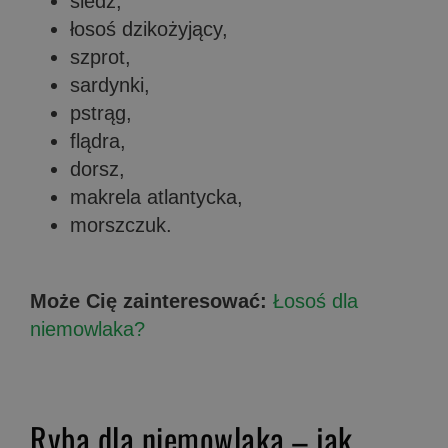
śledź,
łosoś dzikożyjący,
szprot,
sardynki,
pstrąg,
flądra,
dorsz,
makrela atlantycka,
morszczuk.
Może Cię zainteresować:
Łosoś dla
niemowlaka?
Ryba dla niemowlaka – jak