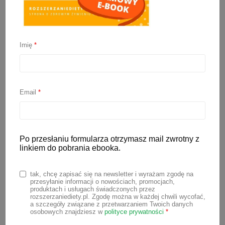
Jaka ryba dla niemowlaka?
Imię
*
13 stycznia 2022
Ryby to świetne źródło białka, żelaza oraz
zdrowych tłuszczów (niezbędnych
Email
*
wielonienasyconych kwasów
tłuszczowych, w tym DHA). Są one
istotnym elementem diety dziecka.
Po przesłaniu formularza otrzymasz mail zwrotny z
Jednak nie wszystkie gatunki ryb warto
linkiem do pobrania ebooka.
proponować dzieciom. Jaka
ryba dla
tak, chcę zapisać się na newsletter i wyrażam zgodę na
niemowlaka
będzie najlepsza? Dowiesz
przesyłanie informacji o nowościach, promocjach,
produktach i usługach świadczonych przez
się czytając poniższy artykuł.
rozszerzaniediety.pl. Zgodę można w każdej chwili wycofać,
a szczegóły związane z przetwarzaniem Twoich danych
osobowych znajdziesz w
polityce prywatności
*