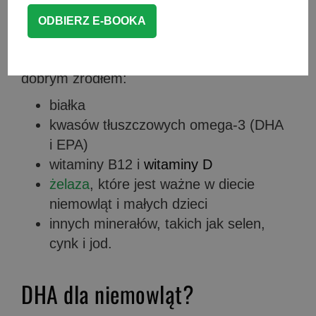
Dlaczego warto jeść ryby?
Ryby powinny być częścią zdrowej
zbilansowanej diety, dlatego że są
dobrym źródłem:
białka
kwasów tłuszczowych omega-3 (DHA
i EPA)
witaminy B12 i
witaminy D
żelaza
, które jest ważne w diecie
niemowląt i małych dzieci
innych minerałów, takich jak selen,
cynk i jod.
DHA dla niemowląt?