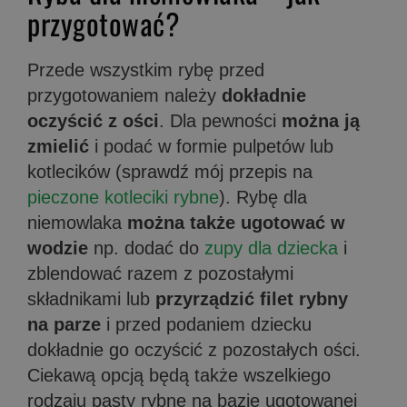
przygotować?
Przede wszystkim rybę przed
przygotowaniem należy
dokładnie
oczyścić z ości
. Dla pewności
można ją
zmielić
i podać w formie pulpetów lub
kotlecików (sprawdź mój przepis na
pieczone kotleciki rybne
). Rybę dla
niemowlaka
można także ugotować w
wodzie
np. dodać do
zupy dla dziecka
i
zblendować razem z pozostałymi
składnikami lub
przyrządzić filet rybny
na parze
i przed podaniem dziecku
dokładnie go oczyścić z pozostałych ości.
Ciekawą opcją będą także wszelkiego
rodzaju pasty rybne na bazie ugotowanej