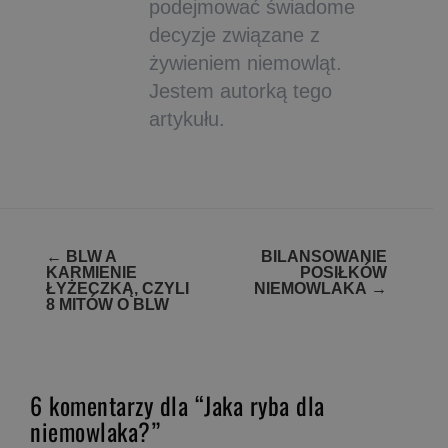
podejmować świadome
decyzje związane z
żywieniem niemowląt.
Jestem autorką tego
artykułu.
Zobacz
←
BLW A
BILANSOWANIE
KARMIENIE
POSIŁKÓW
wpisy
ŁYŻECZKĄ, CZYLI
NIEMOWLAKA
→
8 MITÓW O BLW
6 komentarzy dla “Jaka ryba dla
niemowlaka?”