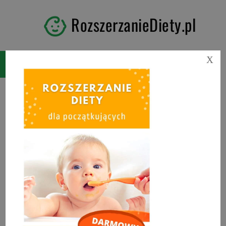
RozszerzanieDiety.pl
X