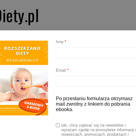
iety.pl
PIERWSZE SMAKI
ROZSZERZANIE DIETY
BLW
AKCESORIA D
Imię
*
 dziecka po roku
Email
*
spis rocznego dziecka
Po przesłaniu formularza otrzymasz
mail zwrotny z linkiem do pobrania
ebooka.
 2022
tak, chcę zapisać się na newsletter i
wyrażam zgodę na przesyłanie informacji 
ie pierwszego roku życia to przełomowy moment
nowościach, promocjach, produktach i