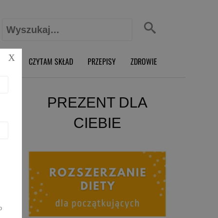
Szukaj:
X
O RD
CZYTAM SKŁAD
PRZEPISY
ZDROWIE
PREZENT DLA
CIEBIE
o