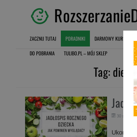
RozszerzanieD
ZACZNIJ TUTAJ
PORADNIKI
DARMOWY KURS BLW
DO POBRANIA
TULIBO.PL – MÓJ SKLEP
Tag:
dieta
Jadło
30 sierpnia
Ukończen