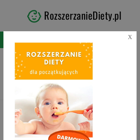
RozszerzanieDiety.pl
X
Tag:
domowa nutella z
awokado