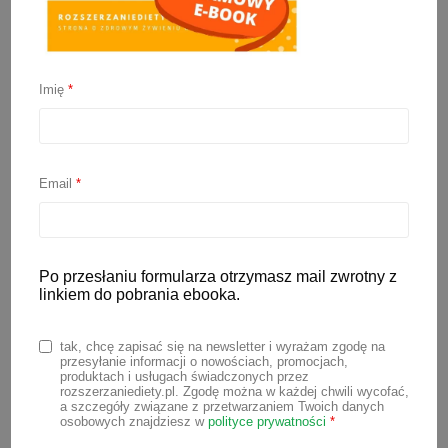
Imię
*
Domowa nutella dla
dzieci (z awokado i
Email
*
banana)
Po przesłaniu formularza otrzymasz mail zwrotny z
4 sierpnia 2020
linkiem do pobrania ebooka.
Domowa nutella z awokado i banana, to
tak, chcę zapisać się na newsletter i wyrażam zgodę na
pyszny zdrowy krem czekoladowy, który
przesyłanie informacji o nowościach, promocjach,
produktach i usługach świadczonych przez
może jeść nawet niemowlak podczas
rozszerzaniediety.pl. Zgodę można w każdej chwili wycofać,
a szczegóły związane z przetwarzaniem Twoich danych
rozszerzania diety. Najlepiej będzie
osobowych znajdziesz w
polityce prywatności
*
smakować do placków, naleśników,