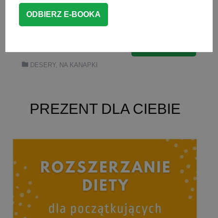
kanapek i wszystkiego, co da się
posmarować.
CZYTAJ WIĘCEJ
DESERY
,
NA KANAPKI
PREZENT DLA CIEBIE