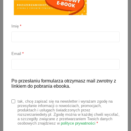
Imię
*
Domowa nutella dla
dzieci (z awokado i
banana)
Email
*
4 sierpnia 2020
Po przesłaniu formularza otrzymasz mail zwrotny z
Domowa nutella z awokado i banana, to
linkiem do pobrania ebooka.
pyszny zdrowy krem czekoladowy, który
może jeść nawet niemowlak podczas
tak, chcę zapisać się na newsletter i wyrażam zgodę na
przesyłanie informacji o nowościach, promocjach,
rozszerzania diety. Najlepiej będzie
produktach i usługach świadczonych przez
rozszerzaniediety.pl. Zgodę można w każdej chwili wycofać,
smakować do placków, naleśników,
a szczegóły związane z przetwarzaniem Twoich danych
osobowych znajdziesz w
polityce prywatności
*
kanapek i wszystkiego, co da się