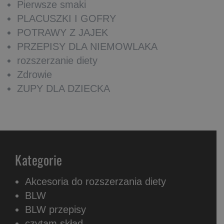
Pierwsze smaki
PLACUSZKI I GOFRY
POTRAWY Z JAJEK
PRZEPISY DLA NIEMOWLAKA
rozszerzanie diety
Zdrowie
ZUPY DLA DZIECKA
Kategorie
Akcesoria do rozszerzania diety
BLW
BLW przepisy
czytam skład