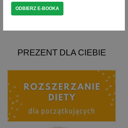
posmarować.
CZYTAJ WIĘCEJ
DESERY
,
NA KANAPKI
PREZENT DLA CIEBIE