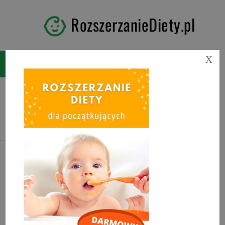
RozszerzanieDiety.pl
X
Tag:
domowa nutella