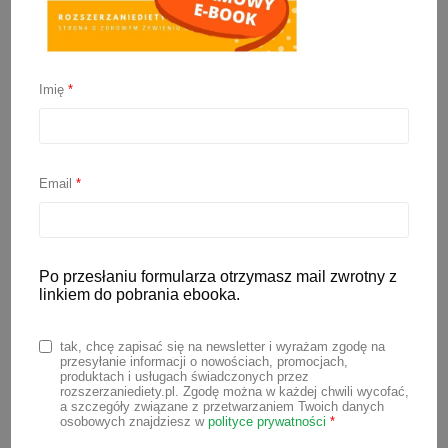
Imię
*
Domowa wędlina z piersi
kurczaka
Email
*
17 lutego 2021
Po przesłaniu formularza otrzymasz mail zwrotny z
Pyszna, soczysta domowa wędlina z
linkiem do pobrania ebooka.
piersi kurczaka lub indyka, to
zdecydowanie lepszy wybór niż wędliny
tak, chcę zapisać się na newsletter i wyrażam zgodę na
przesyłanie informacji o nowościach, promocjach,
dostępne w sklepach. Domowa wędlina
produktach i usługach świadczonych przez
rozszerzaniediety.pl. Zgodę można w każdej chwili wycofać,
to 100% mięsa, a do tego tylko
a szczegóły związane z przetwarzaniem Twoich danych
osobowych znajdziesz w
polityce prywatności
*
przyprawy i zioła. Takie mięsko