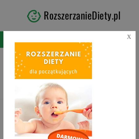
RozszerzanieDiety.pl
X
Tag:
domowa wędlina z
indyka