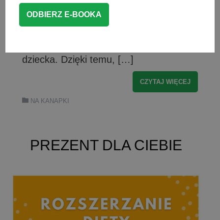
przygotowuje się bardzo sprawnie i
szybko. Miękkie i delikatne mięso z
kurczaka lub indyka może być świetnym
urozmaiceniem codziennego menu
dziecka. Dzięki temu, […]
CZYTAJ WIĘCEJ
NA KANAPKI
PREZENT DLA CIEBIE