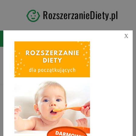
RozszerzanieDiety.pl
X
Tag:
drożdżówki bez cukru