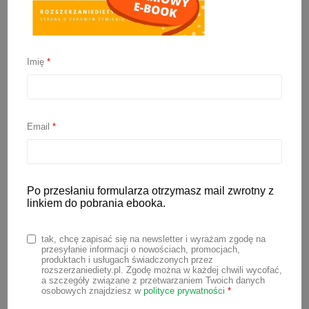
Imię
*
Bułeczki bananowe
(drożdżówki bez cukru)
Email
*
26 sierpnia 2021
Pyszne, mięciutkie i słodkie bułeczki
drożdżowe bez cukru, czy innych
Po przesłaniu formularza otrzymasz mail zwrotny z
linkiem do pobrania ebooka.
słodzideł. Takie bułeczki bananowe
śmiało można podawać dzieciom w
tak, chcę zapisać się na newsletter i wyrażam zgodę na
czasie rozszerzania diety w ramach np.
przesyłanie informacji o nowościach, promocjach,
produktach i usługach świadczonych przez
podwieczorku. Świetnie się sprawdzą
rozszerzaniediety.pl. Zgodę można w każdej chwili wycofać,
a szczegóły związane z przetwarzaniem Twoich danych
jako przekąska na wynos, na spacerze,
osobowych znajdziesz w
polityce prywatności
*
wycieczce, czy pikniku.