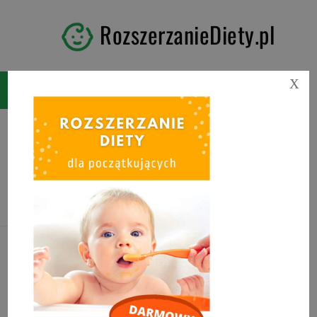
RozszerzanieDiety.pl
X
Tag:
ile witaminy d po 1
roku