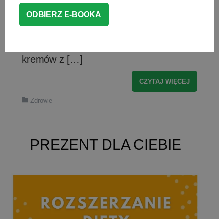
przestrzeni lat znacząco się zmienił.
Długo przebywamy w zamkniętych
pomieszczeniach, unikamy słońca, a
kiedy wychodzimy na dwór, używamy
kremów z […]
CZYTAJ WIĘCEJ
Zdrowie
PREZENT DLA CIEBIE