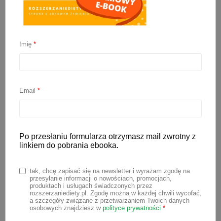
Imię
*
Witamina D dla dziecka –
dawkowanie
Email
*
17 sierpnia 2023
Po przesłaniu formularza otrzymasz mail zwrotny z
Badania pokazują, że niedobory
linkiem do pobrania ebooka.
witaminy D w obecnych czasach sięgają
aż od 80 do 90% światowej populacji i
tak, chcę zapisać się na newsletter i wyrażam zgodę na
przesyłanie informacji o nowościach, promocjach,
występują one nawet w rejonach o
produktach i usługach świadczonych przez
rozszerzaniediety.pl. Zgodę można w każdej chwili wycofać,
dobrym nasłonecznieniu. Dzieje się tak
a szczegóły związane z przetwarzaniem Twoich danych
osobowych znajdziesz w
polityce prywatności
*
dlatego, że nasz tryb życia na