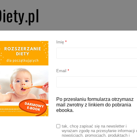
iety.pl
PIERWSZE SMAKI
ROZSZERZANIE DIETY
BLW
AKCESORIA D
Imię
*
jecznica blw
Email
*
znica na parze
Po przesłaniu formularza otrzymasz
mail zwrotny z linkiem do pobrania
ebooka.
2022
tak, chcę zapisać się na newsletter i
wyrażam zgodę na przesyłanie informacji 
a na parze to proste, ale bardzo wartościowe
nowościach, promocjach, produktach i