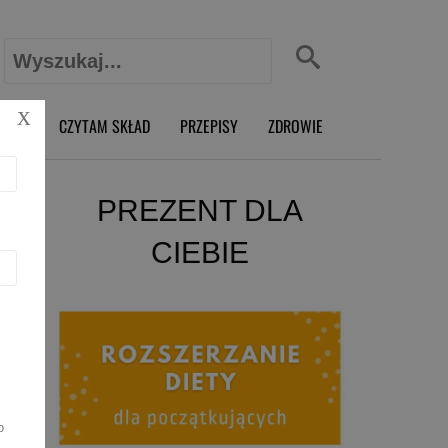
Szukaj:
X
O RD
CZYTAM SKŁAD
PRZEPISY
ZDROWIE
PREZENT DLA
CIEBIE
o