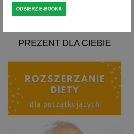
CZYTAJ WIĘCEJ
BLW przepisy
,
POTRAWY Z JAJEK
PREZENT DLA CIEBIE