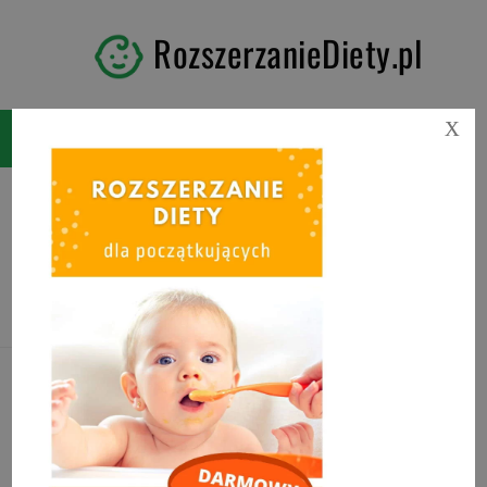
RozszerzanieDiety.pl
X
Tag:
jajecznica na parze
przepis