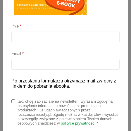
Imię
*
Jajecznica na parze
Email
*
8 czerwca 2022
Jajecznica na parze to proste, ale
bardzo wartościowe danie dla maluszka
Po przesłaniu formularza otrzymasz mail zwrotny z
linkiem do pobrania ebooka.
na początku rozszerzania diety. Do
ugotowania jajecznicy na parze
tak, chcę zapisać się na newsletter i wyrażam zgodę na
wystarczy miska z grubego szkła i
przesyłanie informacji o nowościach, promocjach,
produktach i usługach świadczonych przez
zwykły garnek lub garnek do gotowania
rozszerzaniediety.pl. Zgodę można w każdej chwili wycofać,
a szczegóły związane z przetwarzaniem Twoich danych
na parze.
osobowych znajdziesz w
polityce prywatności
*