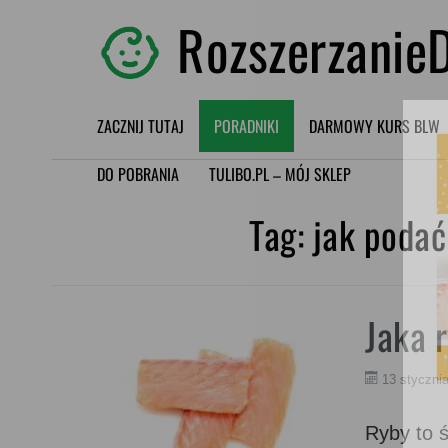
RozszerzanieD
ZACZNIJ TUTAJ
PORADNIKI
DARMOWY KURS BLW
DO POBRANIA
TULIBO.PL – MÓJ SKLEP
Tag:
jak poda
Jaka 
13 styczni
Ryby to ś