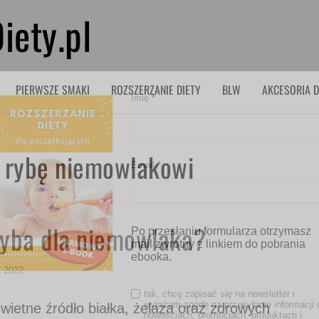
iety.pl
PIERWSZE SMAKI
ROZSZERZANIE DIETY
BLW
AKCESORIA D
Imię
*
ć rybę niemowlakowi
Email
*
ryba dla niemowlaka?
Po przesłaniu formularza otrzymasz
mail zwrotny z linkiem do pobrania
ebooka.
a 2022
tak, chcę zapisać się na newsletter i
wyrażam zgodę na przesyłanie informacji 
wietne źródło białka, żelaza oraz zdrowych
nowościach, promocjach, produktach i