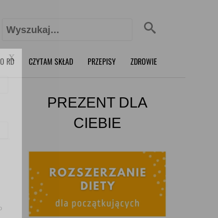
Szukaj:
X
O RD
CZYTAM SKŁAD
PRZEPISY
ZDROWIE
PREZENT DLA
CIEBIE
o