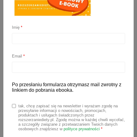
Imię
*
Jak usunąć plamy z
dziecięcych ubranek?
Email
*
26 września 2022
Po przesłaniu formularza otrzymasz mail zwrotny z
Rozszerzanie diety niemowlaka to
linkiem do pobrania ebooka.
ekscytujący czas, kiedy nasz maluszek
poznaje nowe smaki i uczy się jeść.
tak, chcę zapisać się na newsletter i wyrażam zgodę na
przesyłanie informacji o nowościach, promocjach,
Jednak rozszerzanie diety to też spory
produktach i usługach świadczonych przez
rozszerzaniediety.pl. Zgodę można w każdej chwili wycofać,
bałagan wokół dziecka (szczególnie gdy
a szczegóły związane z przetwarzaniem Twoich danych
osobowych znajdziesz w
polityce prywatności
*
stawiamy na metodę BLW) oraz