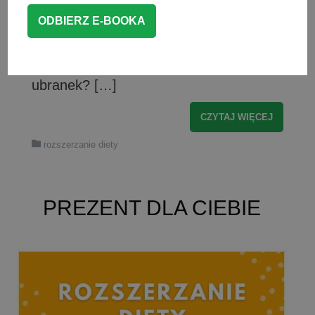
niekończące się plamy na dziecięcych
ubrankach. Co zrobić, gdy cały obiad
zamiast w buzi wylądował na ubraniu?
Jak usunąć plamy z dziecięcych
ubranek? […]
CZYTAJ WIĘCEJ
rozszerzanie diety
PREZENT DLA CIEBIE