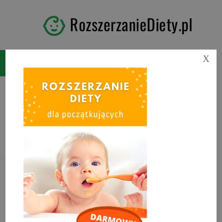
RozszerzanieDiety.pl
X
Tag:
jak usunąć plamy z
marchewki