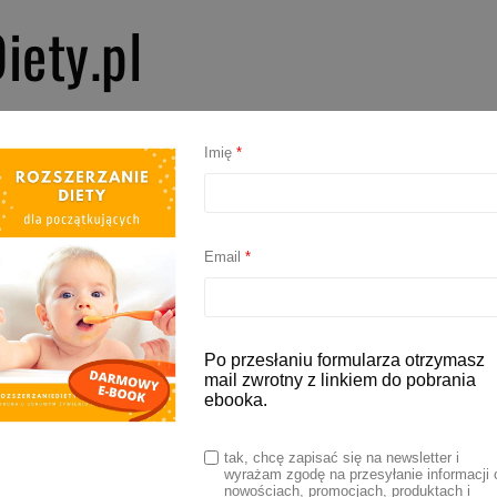
iety.pl
PIERWSZE SMAKI
ROZSZERZANIE DIETY
BLW
AKCESORIA D
Imię
*
ć rozszerzanie diety
Email
*
ię przygotować do rozszerzania
Po przesłaniu formularza otrzymasz
mail zwrotny z linkiem do pobrania
?
ebooka.
tak, chcę zapisać się na newsletter i
2023
wyrażam zgodę na przesyłanie informacji 
nowościach, promocjach, produktach i