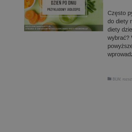
Często p
do diety
diety dz
wybrać? 
powyższe
wprowadz
BLW
,
rozsz