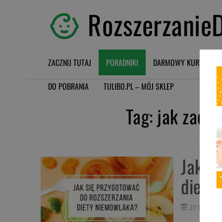
RozszerzanieD
ZACZNIJ TUTAJ
PORADNIKI
DARMOWY KURS BLW
DO POBRANIA
TULIBO.PL – MÓJ SKLEP
Tag:
jak zaczą
Jak s
diety
27 lutego 