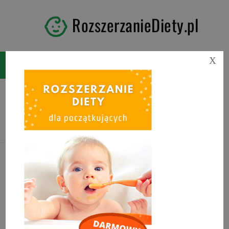
RozszerzanieDiety.pl
X
Tag:
jak zagęścić mleko