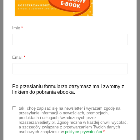
Imię
*
Zagęszczanie mleka
modyfikowanego kaszką
Email
*
4 maja 2022
„Dodaj wieczorem do mleka kaszki, to
będzie lepiej spał” – pewnie słyszałaś
Po przesłaniu formularza otrzymasz mail zwrotny z
linkiem do pobrania ebooka.
takie rady? Ale czy zagęszczanie mleka
modyfikowanego kaszką to dobre
tak, chcę zapisać się na newsletter i wyrażam zgodę na
rozwiązanie? Czy faktycznie po takim
przesyłanie informacji o nowościach, promocjach,
produktach i usługach świadczonych przez
posiłku maluch prześpi całą noc? Jak
rozszerzaniediety.pl. Zgodę można w każdej chwili wycofać,
a szczegóły związane z przetwarzaniem Twoich danych
zagęszczenie mleka wpływa na zdrowie
osobowych znajdziesz w
polityce prywatności
*
i rozwój dziecka?