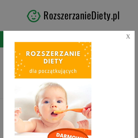
RozszerzanieDiety.pl
X
Tag:
jaka kaszka dla
dziecka