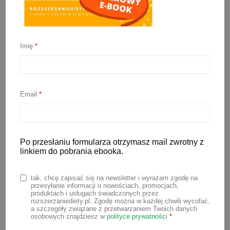
Imię
*
Kasza manna dla
niemowlaka
Email
*
11 października 2021
Po przesłaniu formularza otrzymasz mail zwrotny z
Kasza manna – błogie wspomnienie (lub
linkiem do pobrania ebooka.
dla niektórych wielki koszmar 😉) z
dzieciństwa… Na sklepowych półkach
tak, chcę zapisać się na newsletter i wyrażam zgodę na
przesyłanie informacji o nowościach, promocjach,
znajdziemy wiele produktów o nazwie
produktach i usługach świadczonych przez
rozszerzaniediety.pl. Zgodę można w każdej chwili wycofać,
„kasza manna dla niemowlaka„, ale nie
a szczegóły związane z przetwarzaniem Twoich danych
osobowych znajdziesz w
polityce prywatności
*
mogą się one równać z tradycyjną