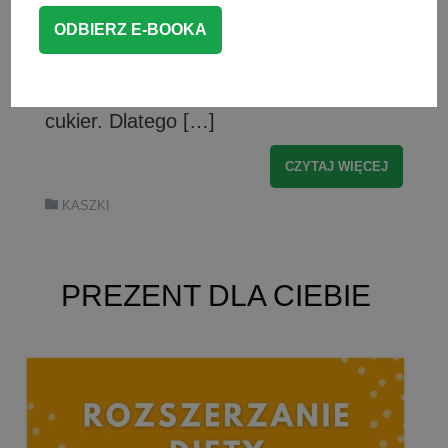
kaszą gotowaną na mleku, którą kiedyś
podawali nam rodzice. Kaszki instant
często zawierają różne niepotrzebne
dodatki, na przykłada aromaty, czy
cukier. Dlatego […]
CZYTAJ WIĘCEJ
KASZKI
PREZENT DLA CIEBIE