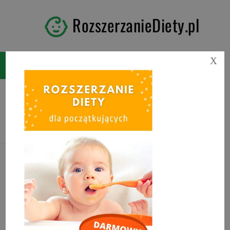
RozszerzanieDiety.pl
X
Tag:
jedzenie sztućcami