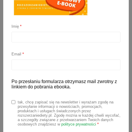
Imię
*
Nauka samodzielnego
jedzenia krok po kroku
Email
*
17 lipca 2023
Samodzielne jedzenie jest ważnym
krokiem w rozwoju dziecka. W miarę jak
Po przesłaniu formularza otrzymasz mail zwrotny z
linkiem do pobrania ebooka.
maluch rośnie, rozwija się jego zdolność
do jedzenia bez pomocy rodziców.
tak, chcę zapisać się na newsletter i wyrażam zgodę na
Proces ten wymaga cierpliwości,
przesyłanie informacji o nowościach, promocjach,
produktach i usługach świadczonych przez
zrozumienia i odpowiedniego podejścia
rozszerzaniediety.pl. Zgodę można w każdej chwili wycofać,
a szczegóły związane z przetwarzaniem Twoich danych
ze strony opiekunów. Nauka
osobowych znajdziesz w
polityce prywatności
*
samodzielnego jedzenia, jak każda