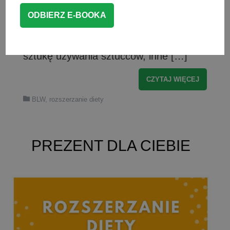
nowa umiejętność potrzebuje wielu
powtórzeń i cierpliwości. Niektóre dzieci
bardzo wcześnie opanowują trudną
sztukę używania sztućców, inne […]
CZYTAJ WIĘCEJ
BLW
,
rozszerzanie diety
PREZENT DLA CIEBIE