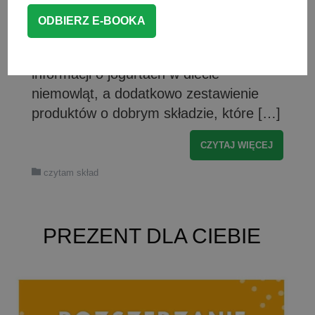
poświęconej zdrowemu odżywianiu ten
temat regularnie wraca 🙂 Dlatego
przygotowałam krótkie kompendium
informacji o jogurtach w diecie
niemowląt, a dodatkowo zestawienie
produktów o dobrym składzie, które […]
CZYTAJ WIĘCEJ
czytam skład
PREZENT DLA CIEBIE