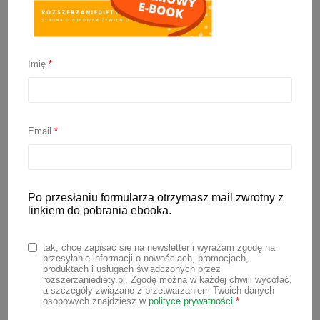
Imię
*
Jaki jogurt dla
niemowlaka? Porównanie
składu jogurtów
Email
*
naturalnych
Po przesłaniu formularza otrzymasz mail zwrotny z
8 stycznia 2026
linkiem do pobrania ebooka.
Jaki jogurt dla niemowlaka będzie
tak, chcę zapisać się na newsletter i wyrażam zgodę na
najlepszy? Na co zwrócić uwagę w jego
przesyłanie informacji o nowościach, promocjach,
produktach i usługach świadczonych przez
składzie? Jaką ilość jogurtu może
rozszerzaniediety.pl. Zgodę można w każdej chwili wycofać,
a szczegóły związane z przetwarzaniem Twoich danych
spożyć maluch? To pytania, które słyszę
osobowych znajdziesz w
polityce prywatności
*
bardzo często. Także na naszej grupie