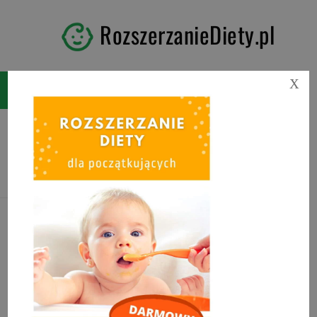
RozszerzanieDiety.pl
X
Tag:
jogurt dla niemowlaka