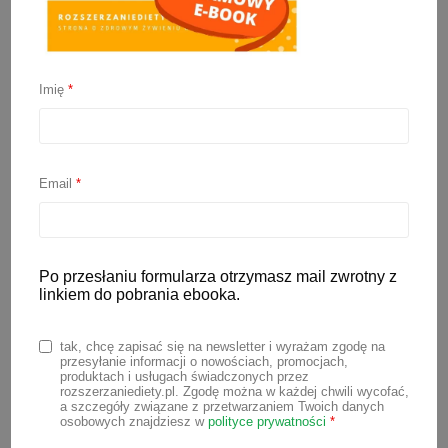
Imię
*
Kasza jaglana dla
niemowlaka – od kiedy i
Email
*
jak podać dziecku?
Po przesłaniu formularza otrzymasz mail zwrotny z
27 października 2021
linkiem do pobrania ebooka.
Kasza jaglana staje się coraz bardziej
tak, chcę zapisać się na newsletter i wyrażam zgodę na
popularna, nie tylko jako kaszka dla
przesyłanie informacji o nowościach, promocjach,
produktach i usługach świadczonych przez
niemowlaka, ale jako składnik wielu
rozszerzaniediety.pl. Zgodę można w każdej chwili wycofać,
a szczegóły związane z przetwarzaniem Twoich danych
różnorodnych posiłków. Z odpowiednio
osobowych znajdziesz w
polityce prywatności
*
przygotowanej kaszy jaglanej możemy