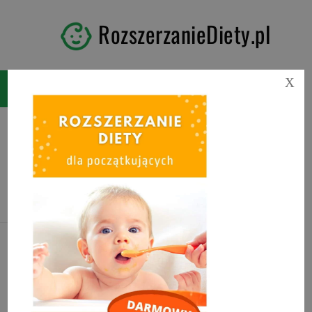
RozszerzanieDiety.pl
X
Tag:
kasza jaglana dla
dzieci