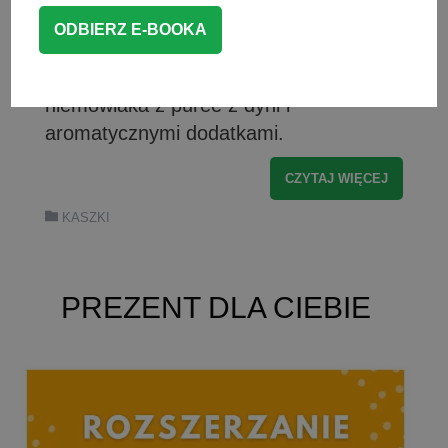
wyczarować wiele fantastycznych
posiłków. Dzisiaj przygotowałam przepis
z dynią — jest to kasza jaglana dla
niemowlaka z puree z dyni i
aromatycznymi dodatkami.
CZYTAJ WIĘCEJ
KASZKI
PREZENT DLA CIEBIE