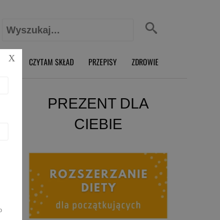
Szukaj:
X
O RD
CZYTAM SKŁAD
PRZEPISY
ZDROWIE
PREZENT DLA
CIEBIE
o