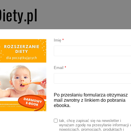
iety.pl
PIERWSZE SMAKI
ROZSZERZANIE DIETY
BLW
AKCESORIA D
Imię
*
błko dla niemowlaka
Email
*
one jabłko dla niemowlaka
Po przesłaniu formularza otrzymasz
mail zwrotny z linkiem do pobrania
ebooka.
022
tak, chcę zapisać się na newsletter i
wyrażam zgodę na przesyłanie informacji 
ożna podać dziecku na wiele sposobów np. starte
nowościach, promocjach, produktach i