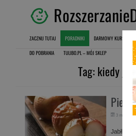
RozszerzanieD
ZACZNIJ TUTAJ
PORADNIKI
DARMOWY KURS BLW
DO POBRANIA
TULIBO.PL – MÓJ SKLEP
Tag:
kiedy ja
Piecz
3 marca 2
Jabłko m